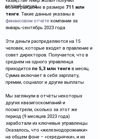
«Қазақстан темір жолы»
 получил 
детский суицид
вознаграждение в размере 
711 млн 
тенге
. Такие данные указаны в 
финансовом отчёте
 компании за 
январь-сентябрь 2023 года.
Эти деньги распределяются на 15 
человек, которые входят в правление и 
совет директоров. Получается, что в 
среднем на одного управленца 
приходится 
по 5,3 млн тенге
 в месяц. 
Сумма включает в себя зарплату, 
премии, соцналог и другие выплаты.
Мы заглянули в отчёты некоторых 
других квазигоскомпаний и 
посмотрели, сколько за этот же 
период (9 месяцев 2023 года) 
заработали их ключевые управленцы. 
Оказалось, что «железнодорожники» 
на общем фоне – «середнячки», и их 