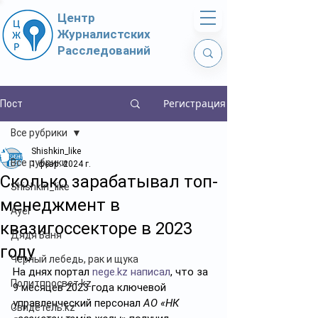
Центр
Журналистских
Расследований
Регистрация
Пост
Все рубрики
Shishkin_like
Все рубрики
1 февр. 2024 г.
Сколько зарабатывал топ-
Shishkin_like
менеджмент в
Ayel
квазигоссекторе в 2023
Дядя Ваня
году
Чёрный лебедь, рак и щука
На днях портал 
nege.kz
написал
, что за 
Политпросвет.kz
9 месяцев 2023 года ключевой 
управленческий персонал 
АО «НК 
Свидетель.kz