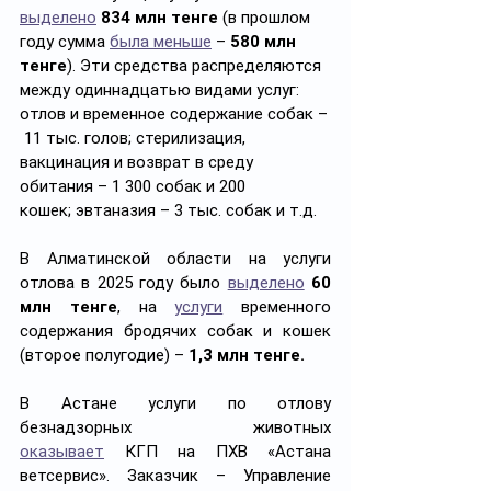
выделено
834 млн тенге
 (в прошлом 
году сумма 
была меньше
 – 
580 млн 
тенге
). Эти средства распределяются 
между одиннадцатью видами услуг: 
отлов и временное содержание собак –
 11 тыс. голов; стерилизация, 
вакцинация и возврат в среду 
обитания – 1 300 собак и 200 
кошек; эвтаназия – 3 тыс. собак и т.д.
В Алматинской области на услуги 
отлова в 2025 году было 
выделено
60 
млн тенге
, на 
услуги
 временного 
содержания бродячих собак и кошек 
(второе полугодие) –
 1,3 млн тенге.
В Астане услуги по отлову 
безнадзорных животных 
оказывает
 КГП на ПХВ «Астана 
ветсервис». Заказчик – Управление 