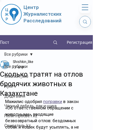
Центр
Журналистских
Расследований
Регистрация
Пост
Все рубрики
Shishkin_like
Все рубрики
11 апр.
Сколько тратят на отлов
Shishkin_like
бродячих животных в
Ayel
Казахстане
Дядя Ваня
Мажилис одобрил 
поправки
 в закон 
Чёрный лебедь, рак и щука
«Об ответственном обращении с 
животными», вводящие 
Политпросвет.kz
безвозвратный отлов: бездомных 
Свидетель.kz
собак и кошек будут усыплять, а не 