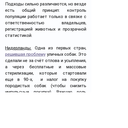
Подходы сильно различаются, но везде 
есть общий принцип: контроль 
популяции работает только в связке с 
ответственностью владельцев, 
регистрацией животных и прозрачной 
статистикой.
Нидерланды.
 Одна из первых стран, 
решившая проблему
 уличных собак. Это 
сделали не за счёт отлова и усыпления, 
а через бесплатные и массовые 
стерилизации, которые стартовали 
еще в 90-х,  и налог на покупку 
породистых собак (чтобы снизить 
импульсные покупки). Важную роль 
сыграли и общественные кампании 
вроде «Adopt, don’t shop» («Возьми из 
приюта, а не покупай»).
Германия.
 Усыпление здоровых 