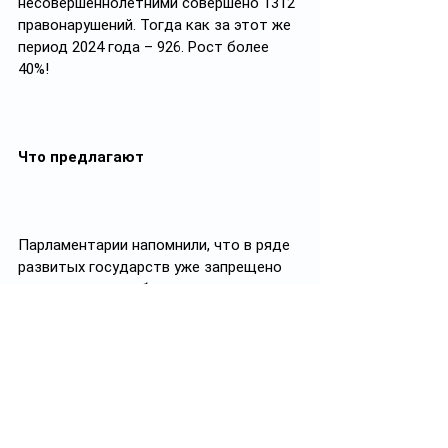
несовершеннолетними совершено 1312 
правонарушений. Тогда как за этот же 
период 2024 года – 926. Рост более 
40%!
Что предлагают
Парламентарии напомнили, что в ряде 
развитых государств уже запрещено 
пользоваться мобильными 
телефонами в образовательных 
учреждениях. В Мажилисе добавили, 
что в Казахстане рассматривается 
возможность внедрения аналогичных 
мер. Первые шаги в этом направлении 
уже предприняты: ограничения на 
использование телефонов введены в 