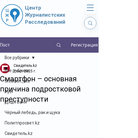
Центр
Журналистских
Расследований
Регистрация
Пост
Все рубрики
Свидетель.kz
Все рубрики
2 окт. 2025 г.
Смартфон – основная
Shishkin_like
причина подростковой
Ayel
преступности
Дядя Ваня
Чёрный лебедь, рак и щука
Политпросвет.kz
Свидетель.kz