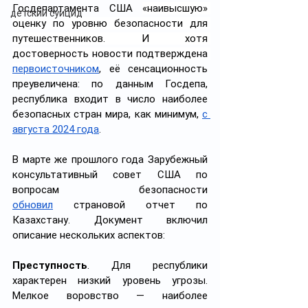
Госдепартамента США 
«наивысшую» 
детский суицид
оценку по уровню безопасности для 
путешественников. И хотя 
достоверность новости подтверждена 
первоисточником
, её сенсационность 
преувеличена: по данным Госдепа, 
республика входит в число наиболее 
безопасных стран мира, как минимум, 
с 
августа 2024 года
.
В марте же прошлого года Зарубежный 
консультативный совет США по 
вопросам безопасности 
обновил
 страновой отчет по 
Казахстану. Документ включил 
описание нескольких аспектов:
Преступность
. Для республики 
характерен низкий уровень угрозы. 
Мелкое воровство — наиболее 