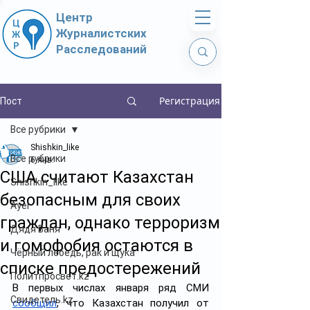
Центр
Журналистских
Расследований
Регистрация
Пост
Все рубрики
Shishkin_like
Все рубрики
6 янв.
США считают Казахстан
Shishkin_like
безопасным для своих
Ayel
граждан, однако терроризм
Дядя Ваня
и гомофобия остаются в
Чёрный лебедь, рак и щука
списке предостережений
Политпросвет.kz
В первых числах января ряд СМИ 
Свидетель.kz
сообщил
, что Казахстан получил от 