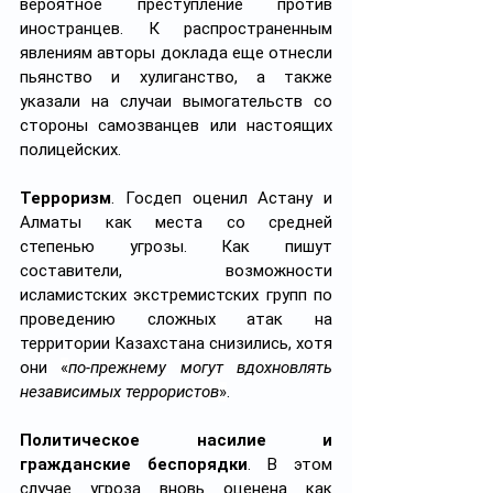
вероятное преступление против 
иностранцев. К распространенным 
явлениям авторы доклада еще отнесли 
пьянство и хулиганство, а также 
указали на случаи вымогательств со 
стороны самозванцев или настоящих 
полицейских.
Терроризм
. Госдеп оценил Астану и 
Алматы как места со средней 
степенью угрозы. Как пишут 
составители, возможности 
исламистских экстремистских групп по 
проведению сложных атак на 
территории Казахстана снизились, хотя 
они 
«
по-прежнему могут вдохновлять 
независимых террористов
»
.
Политическое насилие и 
гражданские беспорядки
. В этом 
случае угроза вновь оценена как 