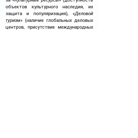
за 
«
Культурные ресурсы
» (доступность 
объектов культурного наследия, их 
защита и популяризация), «
Деловой 
туризм
» (наличие глобальных деловых 
центров, присутствие международных 
корпораций и ведущих университетов) 
и «
Наземная и морская инфраструктура
» 
(транспортная доступность деловых 
центров и туристических 
достопримечательностей).
А что говорят официальные 
данные?
Казахстан, взяв на себя обязательства 
по выполнению целей устойчивого 
развития, среди прочего обязался к 
2030 году обеспечить разработку и 
осуществление стратегий поощрения 
устойчивого туризма
. Такой туризм 
способствует созданию рабочих мест, 