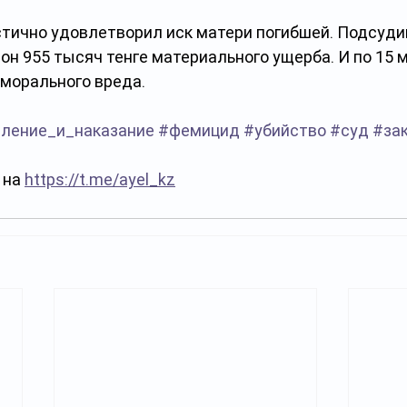
астично удовлетворил иск матери погибшей. Подсуд
он 955 тысяч тенге материального ущерба. И по 15 
 морального вреда.
ление_и_наказание
#фемицид
#убийство
#суд
#за
на 
https://t.me/ayel_kz