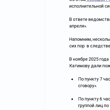
исполнительной си
В ответе ведомств
апреля». 
Напомним, несколь
сих пор  в следст
В ноябре 2025 года
Катимову дали пож
По пункту 7 ча
сговору».
По пункту 6 ч
группой лиц по