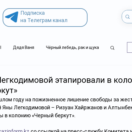
Подписка
на Телеграм канал
l
Дядя Ваня
Чёрный лебедь, рак и щука
.kz
детский суицид
Легкодимовой этапировали в кол
кут»
лом году на пожизненное лишение свободы за жест
й Яны Легкодимовой – Ризуан Хайржанов и Алтынбек
ы в колонию «Черный беркут». 
kazinform.kz
 со ссылкой на пресс-службу Комитета 