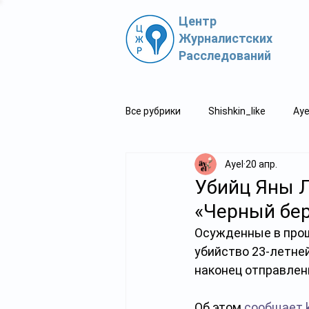
Центр
Журналистских
Расследований
Все рубрики
Shishkin_like
Aye
Ayel
20 апр.
Политпросвет.kz
Свидетель
Убийц Яны 
«Черный бер
Осужденные в прош
убийство 23-летне
наконец отправлен
Об этом
 сообщает 