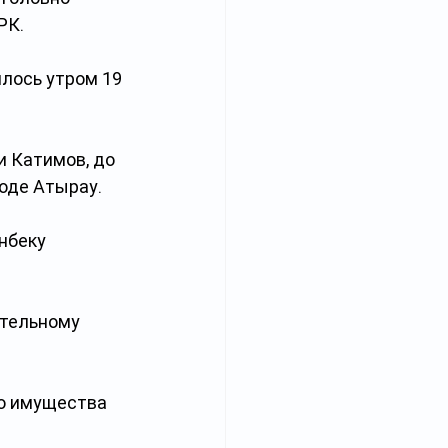
РК.
лось утром 19 
и Катимов, до 
оде Атырау.
нбеку 
ительному 
о имущества 