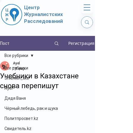
Центр
Журналистских
Расследований
Регистрация
Пост
Все рубрики
Ayel
Все рубрики
18 мар.
Учебники в Казахстане
Shishkin_like
снова перепишут
Ayel
Дядя Ваня
Чёрный лебедь, рак и щука
Политпросвет.kz
Свидетель.kz