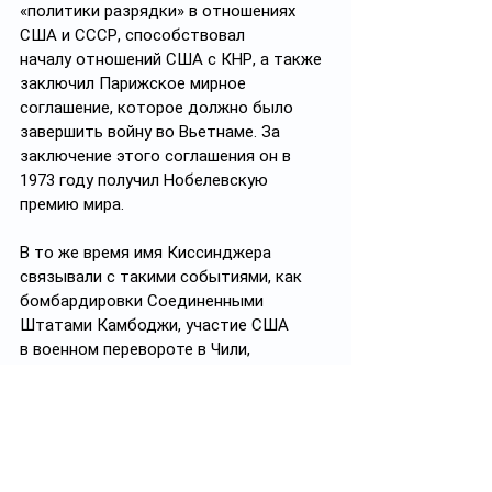
«политики разрядки» в отношениях 
США и СССР, способствовал 
началу отношений США с КНР, а также 
заключил Парижское мирное 
соглашение, которое должно было 
завершить войну во Вьетнаме. За 
заключение этого соглашения он в 
1973 году получил Нобелевскую 
премию мира.
В то же время имя Киссинджера 
связывали с такими событиями, как  
бомбардировки Соединенными 
Штатами Камбоджи, участие США 
в военном перевороте в Чили, 
поддержка США «Грязной войны» в 
Аргентине, а также поддержка 
Пакистана в войне за независимость 
Бангладеш, в ходе которой 
пакистанскими военными были убиты, 