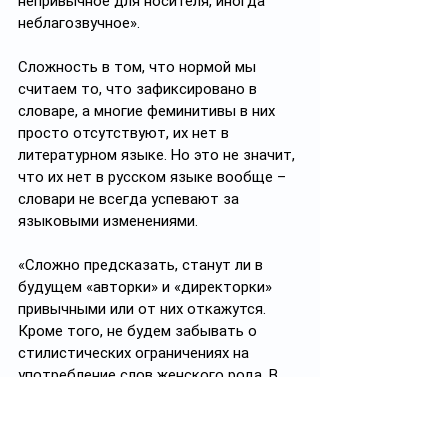
непривычное для носителя, иногда 
неблагозвучное». 
Сложность в том, что нормой мы 
считаем то, что зафиксировано в 
словаре, а многие феминитивы в них 
просто отсутствуют, их нет в 
литературном языке. Но это не значит, 
что их нет в русском языке вообще – 
словари не всегда успевают за 
языковыми изменениями. 
«Сложно предсказать, станут ли в 
будущем «авторки» и «директорки» 
привычными или от них откажутся. 
Кроме того, не будем забывать о 
стилистических ограничениях на 
употребление слов женского рода. В 
официально-деловом стиле 
рекомендуется сохранять форму 
мужского рода (студент, доцент)». 