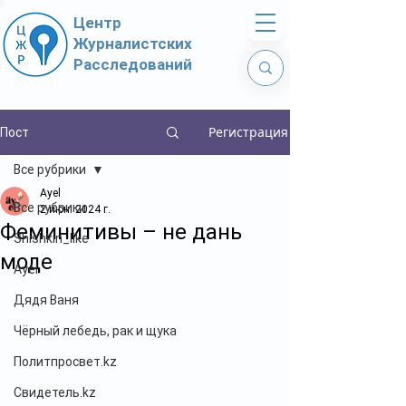
Центр
Журналистских
Расследований
Регистрация
Пост
Все рубрики
Ayel
Все рубрики
2 июн. 2024 г.
Феминитивы – не дань
Shishkin_like
моде
Ayel
Дядя Ваня
Чёрный лебедь, рак и щука
Политпросвет.kz
Свидетель.kz