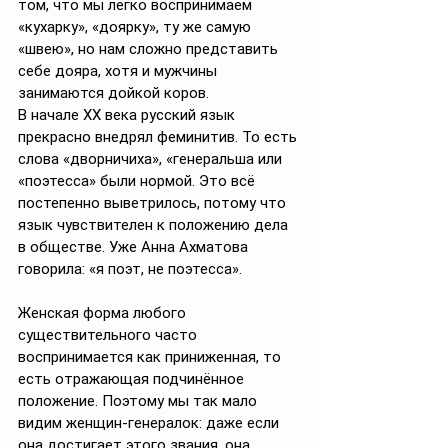
том, что мы легко воспринимаем 
«кухарку», «доярку», ту же самую 
«швею», но нам сложно представить 
себе дояра, хотя и мужчины 
занимаются дойкой коров.
В начале XX века русский язык 
прекрасно внедрял феминитив. То есть 
слова «дворничиха», «генеральша или 
«поэтесса» были нормой. Это всё 
постепенно выветрилось, потому что 
язык чувствителен к положению дела 
в обществе. Уже Анна Ахматова 
говорила: «я поэт, не поэтесса».
Женская форма любого 
существительного часто 
воспринимается как приниженная, то 
есть отражающая подчинённое 
положение. Поэтому мы так мало 
видим женщин-генералок: даже если 
она достигает этого звания, она 