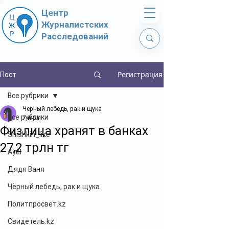
Центр
Журналистских
Расследований
Регистрация
Пост
Все рубрики
Черный лебедь, рак и щука
Все рубрики
7 июл.
Физлица хранят в банках
Shishkin_like
27,2 трлн тг
Ayel
Дядя Ваня
Чёрный лебедь, рак и щука
Политпросвет.kz
Свидетель.kz