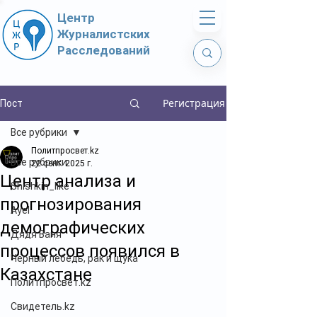
Центр
Журналистских
Расследований
Регистрация
Пост
Все рубрики
Политпросвет.kz
Все рубрики
22 сент. 2025 г.
Центр анализа и
Shishkin_like
прогнозирования
Ayel
демографических
Дядя Ваня
процессов появился в
Чёрный лебедь, рак и щука
Казахстане
Политпросвет.kz
Свидетель.kz