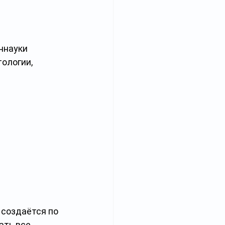
ннауки 
ологии, 
 создаётся по 
ть все 