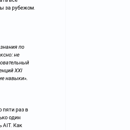
ы за рубежом. 
знания по 
сно: не 
зовательный 
енций XXI 
ие навыки».
 пяти раз в 
ько один 
AIT. Как 