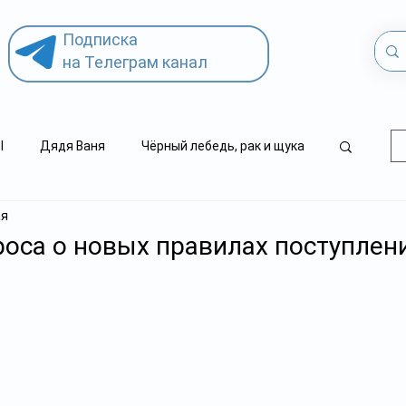
Подписка
на Телеграм канал
l
Дядя Ваня
Чёрный лебедь, рак и щука
ая
.kz
детский суицид
оса о новых правилах поступлен