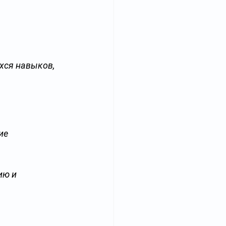
хся навыков, 
ие 
ю и 