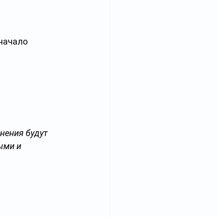
начало 
нения будут 
ыми и 