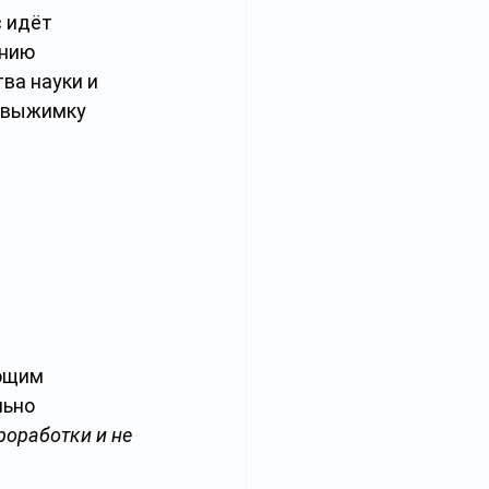
 идёт 
нию 
ва науки и 
 выжимку 
ющим 
ьно 
оработки и не 