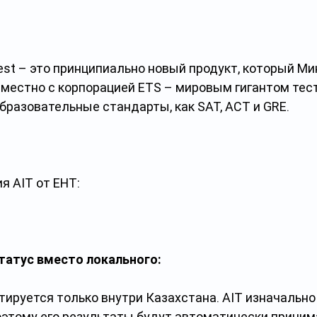
Test – это принципиально новый продукт, который Ми
местно с корпорацией ETS – мировым гигантом тест
бразовательные стандарты, как SAT, ACT и GRE.
я AIT от ЕНТ:
атус вместо локального: 
ируется только внутри Казахстана. AIT изначально
оэтому его результаты будут автоматически принима