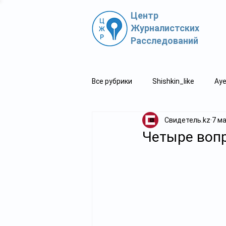
Центр
Журналистских
Расследований
Все рубрики
Shishkin_like
Aye
Свидетель.kz
7 м
Политпросвет.kz
Свидетель
Четыре вопр