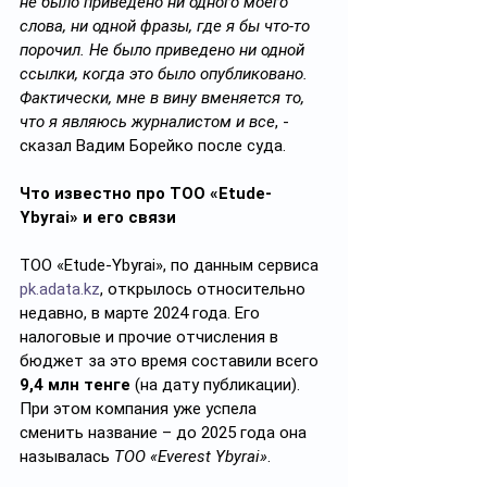
не было приведено ни одного моего 
слова, ни одной фразы, где я бы что-то 
порочил. Не было приведено ни одной 
ссылки, когда это было опубликовано. 
Фактически, мне в вину вменяется то, 
что я являюсь журналистом и все
, - 
сказал Вадим Борейко после суда.
Что известно про ТОО «Etude-
Ybyrai» и его связи
ТОО «Etude-Ybyrai», по данным сервиса 
pk.adata.kz
, открылось относительно 
недавно, в марте 2024 года. Его 
налоговые и прочие отчисления в 
бюджет за это время составили всего 
9,4 млн тенге
 (на дату публикации). 
При этом компания уже успела 
сменить название – до 2025 года она 
называлась 
ТОО «Everest Ybyrai»
.