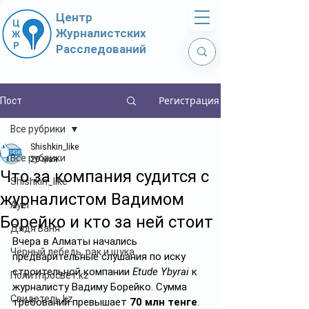
Центр
Журналистских
Расследований
Регистрация
Пост
Все рубрики
Shishkin_like
Все рубрики
20 мая
Что за компания судится с
Shishkin_like
журналистом Вадимом
Ayel
Борейко и кто за ней стоит
Дядя Ваня
Вчера в Алматы начались 
Чёрный лебедь, рак и щука
предварительные слушания по иску 
строительной компании 
Etude Ybyrai
 к 
Политпросвет.kz
журналисту Вадиму Борейко. Сумма 
Свидетель.kz
требований превышает 
70 млн тенге
. 