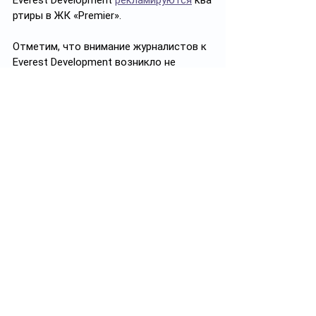
Everest Development 
рекламируются
 ква
ртиры в ЖК «Premier».
Отметим, что внимание журналистов к 
Everest Development возникло не 
впервые. Не так давно компания 
фигурировала
 в публикациях о 
возможной застройке ипподрома в 
Алматы: в какой-то момент 
застройщик стал совладельцем 
земельного участка, где расположен 
ипподром. После серии публикаций 
акимат Алматы 
опроверг слухи о 
застройке.
ТОО «Everest Development» по 
документам принадлежит двум 
физлицам – 
Айдосу Алмасову
 и 
Баглану 
Нурбосынову
. Они владеют ещё рядом 
компаний, связанных со 
строительством, которые в итоге 