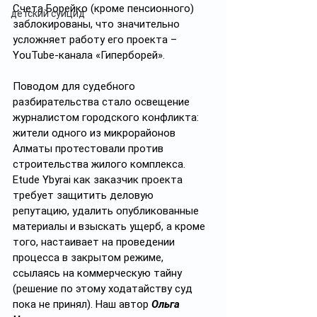
Счета Борейко (кроме пенсионного) 
детский суицид
заблокированы, что значительно 
усложняет работу его проекта – 
YouTube-канала «Гиперборей».
Поводом для судебного 
разбирательства стало освещение 
журналистом городского конфликта: 
жители одного из микрорайонов 
Алматы протестовали против 
строительства жилого комплекса. 
Etude Ybyrai как заказчик проекта 
требует защитить деловую 
репутацию, удалить опубликованные 
материалы и взыскать ущерб, а кроме 
того, настаивает на проведении 
процесса в закрытом режиме, 
ссылаясь на коммерческую тайну 
(решение по этому ходатайству суд 
пока не принял). Наш автор 
Ольга 