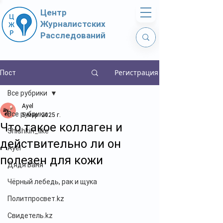
Центр
Журналистских
Расследований
Регистрация
Пост
Все рубрики
Ayel
Все рубрики
5 мар. 2025 г.
Что такое коллаген и
Shishkin_like
действительно ли он
Ayel
полезен для кожи
Дядя Ваня
Чёрный лебедь, рак и щука
Политпросвет.kz
Свидетель.kz