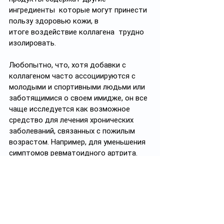
ингредиенты  которые могут принести 
пользу здоровью кожи, в 
итоге воздействие коллагена  трудно 
изолировать.
Любопытно, что, хотя добавки с 
коллагеном часто ассоциируются с 
молодыми и спортивными людьми или 
заботящимися о своем имидже, он все 
чаще исследуется как возможное 
средство для лечения хронических 
заболеваний, связанных с пожилым 
возрастом. Например, для уменьшения 
симптомов ревматоидного артрита. 
Стоит ли принимать добавки с 
коллагеном?
Приём любой добавки – это риск 
взаимодействий с другими 