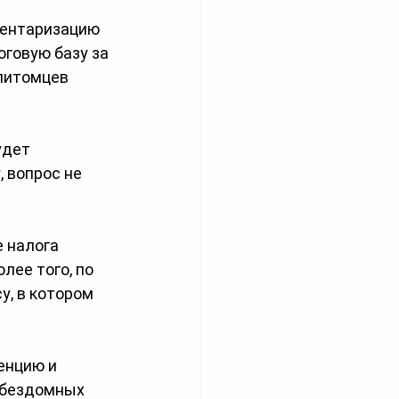
вентаризацию 
оговую базу за 
питомцев 
удет 
 вопрос не 
 налога 
лее того, по 
, в котором 
енцию и 
 бездомных 