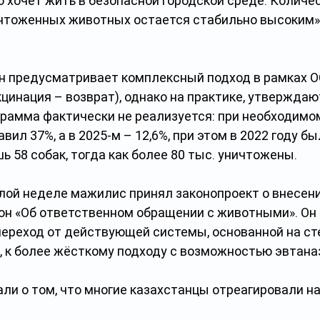
то хочет жить в безопасной городской среде. Количе
чтоженных животных остается стабильно высоким», 
 предусматривает комплексный подход в рамках ОС
цинация – возврат), однако на практике, утверждаю
грамма фактически не реализуется: при необходимом
авил 37%, а в 2025-м – 12,6%, при этом в 2022 году бы
 58 собак, тогда как более 80 тыс. уничтожены.
лой неделе мажилис принял законопроект о внесени
кон «Об ответственном обращении с животными». Он 
ереход от действующей системы, основанной на ст
, к более жёсткому подходу с возможностью эвтана
и о том, что многие казахстанцы отреагировали на