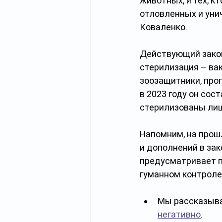
животных, и тех, к
отловленных и уни
Коваленко.
Действующий закон
стерилизация – вак
зоозащитники, про
в 2023 году он сост
стерилизованы лишь
Напомним, на прош
и дополнений в за
предусматривает п
гуманном контроле
Мы рассказывал
негативно
. 