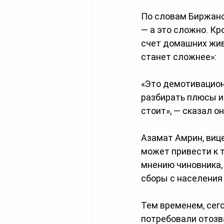
По словам Биржано
— а это сложно. Кр
счет домашних жив
станет сложнее»: 
«Это демотивацион
разбирать плюсы и 
стоит», — сказал он
Азамат Амрин, виц
может привести к т
мнению чиновника, 
сборы с населения 
Тем временем, сег
потребовали отозв