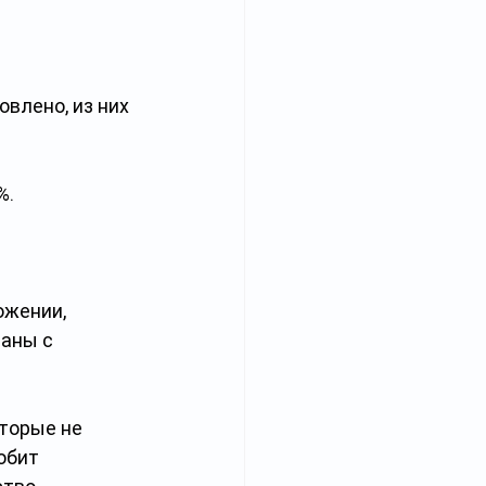
влено, из них 
. 
ожении, 
аны с 
торые не 
юбит 