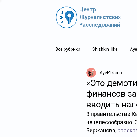
Центр
Журналистских
Расследований
Все рубрики
Shishkin_like
Aye
Ayel
14 апр.
Политпросвет.kz
Свидетель
«Это демоти
финансов за
вводить нал
В правительстве К
нецелесообразно. 
Биржанова,
 расска