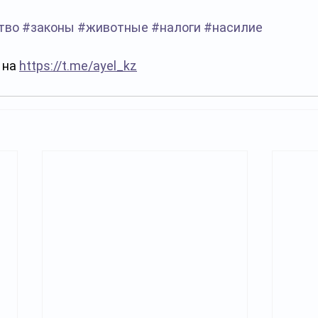
тво
#законы
#животные
#налоги
#насилие
на 
https://t.me/ayel_kz