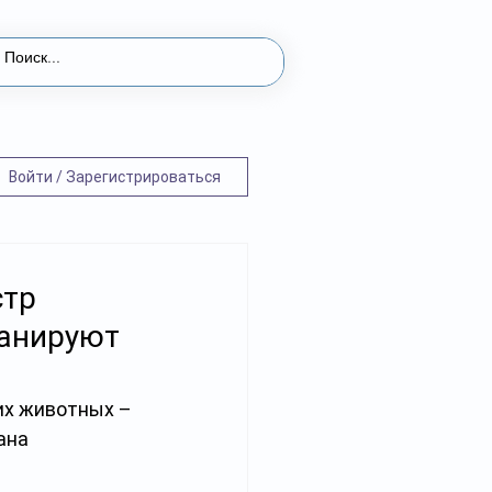
Войти / Зарегистрироваться
стр
ланируют
их животных – 
ана 