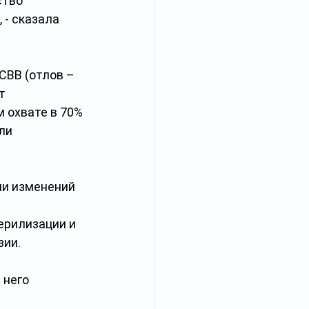
ство 
- сказала 
ВВ (отлов – 
т 
 охвате в 70% 
ли 
и изменений 
ерилизации и 
зии.
 него 