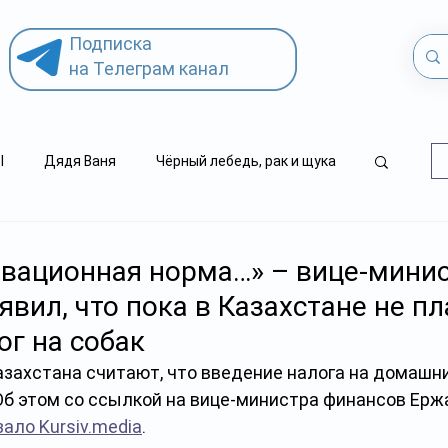
Подписка
на Телеграм канал
l
Дядя Ваня
Чёрный лебедь, рак и щука
.kz
детский суицид
вационная норма…» – вице-мини
явил, что пока в Казахстане не п
ог на собак
азахстана считают, что введение налога на домашн
Об этом со ссылкой на вице-министра финансов Ерж
зало Kursiv.media
. 