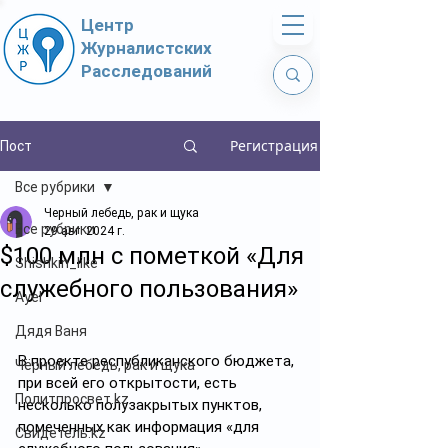
Центр
Журналистских
Расследований
Регистрация
Пост
Все рубрики
Черный лебедь, рак и щука
Все рубрики
29 авг. 2024 г.
$100 млн с пометкой «Для
Shishkin_like
служебного пользования»
Ayel
Дядя Ваня
В проекте республиканского бюджета, 
Чёрный лебедь, рак и щука
при всей его открытости, есть 
Политпросвет.kz
несколько полузакрытых пунктов, 
помеченных как информация «для 
Свидетель.kz