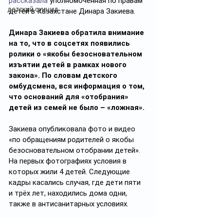
рассказала
 уполномоченная по правам 
детский суицид
детей в Казахстане Динара Закиева.
Динара Закиева обратила внимание 
на то, что в соцсетях появились 
ролики о «якобы безосновательном 
изъятии детей в рамках нового 
закона». По словам детского 
омбудсмена, вся информация о том, 
что оснований для «отобрания» 
детей из семей не было – «ложная».
Закиева опубликовала фото и видео 
«по обращениям родителей о якобы 
безосновательном отобрании детей». 
На первых фотографиях условия в 
которых жили 4 детей. Следующие 
кадры касались случая, где дети пяти 
и трёх лет, находились дома одни, 
также в антисанитарных условиях.