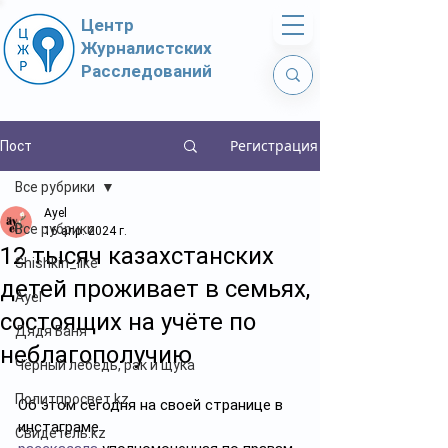
Центр
Журналистских
Расследований
Регистрация
Пост
Все рубрики
Ayel
Все рубрики
16 апр. 2024 г.
12 тысяч казахстанских
Shishkin_like
детей проживает в семьях,
Ayel
состоящих на учёте по
Дядя Ваня
неблагополучию
Чёрный лебедь, рак и щука
Политпросвет.kz
Об этом сегодня на своей странице в 
инстаграме 
Свидетель.kz