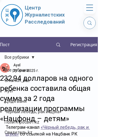
Центр
Журналистских
Расследований
Регистрация
Пост
Все рубрики
Ayel
Все рубрики
31 янв. 2025 г.
232,94 долларов на одного
Shishkin_like
ребенка составила общая
Ayel
сумма за 2 года
Дядя Ваня
реализации программы
Чёрный лебедь, рак и щука
«Нацфонд – детям»
Политпросвет.kz
Телеграм-канал 
«Чёрный лебедь, рак и 
Свидетель.kz
щука»
 со ссылкой на Нацбанк РК 