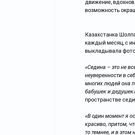
движение, вдохнов
возможность окра
Казахстанка Шолпан
каждый месяц, с и
выкладывала фото 
«Седина – это не вс
неуверенности в се
многих людей она п
бабушек и дедушек
пространстве седи
«В один момент я ос
красиво, притом, чт
то темнее, и в это