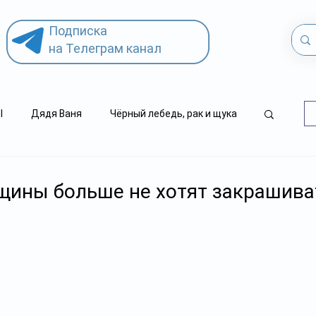
Подписка
на Телеграм канал
l
Дядя Ваня
Чёрный лебедь, рак и щука
.kz
детский суицид
ины больше не хотят закрашива