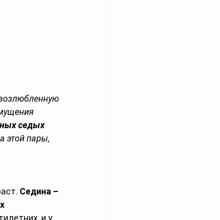
 возлюбленную 
змущения 
ьных седых 
а этой пары, 
аст. 
Седина – 
х 
илетних, и у 