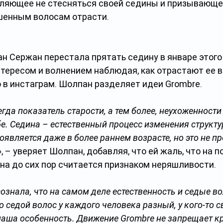
ляющее не стесняться своей седины и призывающе
шенным волосам отрасти.
 Сержан перестала прятать седину в январе этого 
нтересом и волнением наблюдая, как отрастают ее в
в инстаграм. Шолпан разделяет идеи Grombre.
егда показатель старости, а тем более, неухоженности 
бе. Седина – естественный процесс изменения структур
оявляется даже в более раннем возрасте, но это не пр
»
, – уверяет Шолпан, добавляя, что ей жаль, что на 
на до сих пор считается признаком неряшливости.
ознала, что на самом деле естественность и седые во
о седой волос у каждого человека разный, у кого-то св
м наша особенность. Движение Grombre не запрещает к