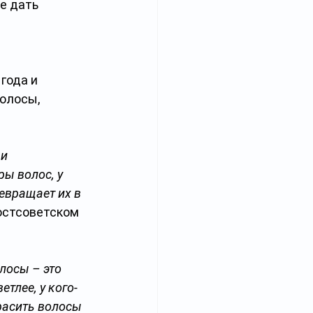
е дать 
года и 
олосы, 
и 
ы волос, у 
евращает их в 
постсоветском 
лосы – это 
етлее, у кого-
расить волосы 