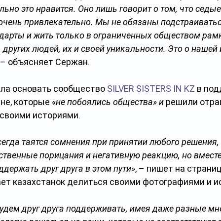
льно это нравится. Оно лишь говорит о том, что седые
очень привлекательно. Мы не обязаны подстраиватьс
арты и жить только в ограниченных обществом рамк
, других людей, их и своей уникальности. Это о нашей
, – объясняет Сержан.
ла основать сообщество 
SILVER SISTERS IN KZ
 в по
не, которые «
не побоялись общества» и 
решили отра
 своими историями.
сегда таятся сомнения при принятии любого решения,
ственные порицания и негативную реакцию, но вмест
ддержать друг друга в этом пути»
, – пишет на страни
ет казахстанок делиться своими фотографиями и и
удем друг друга поддерживать, имея даже разные мне