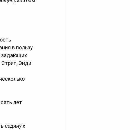
 общепринятым 
ость 
ния в пользу 
, задающих 
 Стрип, Энди 
несколько 
сять лет 
ь седину и 