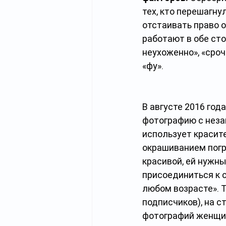
тех, кто перешагн
отстаивать право о
работают в обе ст
неухоженно», «сроч
«фу».
В августе 2016 го
фотографию с неза
использует красите
окрашиванием погру
красивой, ей нужн
присоединиться к 
любом возрасте». Т
подписчиков), на с
фотографий женщин