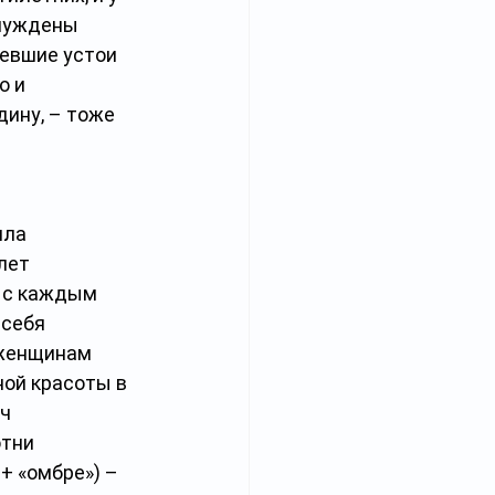
нуждены 
невшие устои 
 и 
ину, – тоже 
ила 
лет 
о с каждым 
себя 
 женщинам 
ой красоты в 
ч 
тни 
 «омбре») – 