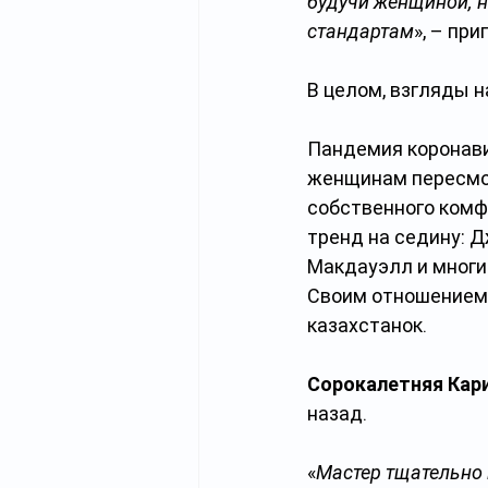
будучи женщиной, н
стандартам
», – пр
В целом, взгляды 
Пандемия коронави
женщинам пересмот
собственного комф
тренд на седину: Д
Макдауэлл и многи
Своим отношением 
казахстанок.
Сорокалетняя Кар
назад.
«
Мастер тщательно 