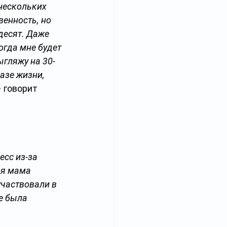
нескольких 
енность, но 
десят. Даже 
огда мне будет 
ыгляжу на 30-
азе жизни, 
– говорит 
сс из-за 
оя мама 
участвовали в 
е была 