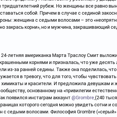
ул тридцатилетний рубеж. Но женщины все равно вы
ставаться собой. Причем в случае с сединой закос
ороны: женщина с седыми волосами – это «неопрятно
но закрась корни», но и мужчина, закрашивающий сед
да 24-летняя американка Марта Траслоу Смит вылож
крашенными корнями и призналась, что уже десять 
ли из-за ранней седины. Также она поделилась, чт
жается в тревогу, что для того, чтобы чувствовать 
ы химикаты и красители. И предложила девушкам и
сообществу, основанному на «привилегии естественн
ак появился инстаграм аккаунт 
@Grombre
 (
240 тыся
траницах которого сегодня можно увидеть сотни и со
 с седыми волосами. Философия Grombre («серый» +