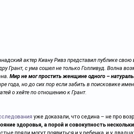
канадский актер Киану Ривз представил публике свою
ру Грант, с ума сошел не только Голливуд. Волна во
на. 
Мир не мог простить женщине одного – натурал
ре года, но до сих пор если забить в поисковике имен
атей о хейте по отношению к Грант
.
сследования
 уже доказали, что седина – не про возр
ояние здоровья, а порой и совокупность нескольки
стые пряди могут появиться и у ребенка, и у двадцат