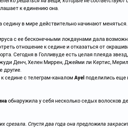
елегко решаться на вещи, которые не соответствуют
иглашает к единению она.
на седину в мире действительно начинают меняться.
руса с ее бесконечными локдаунами дала возможн
реть отношение к седине и отказаться от окрашива
орта. Сегодня в Голливуде есть целая плеяда звезд
жуди Денч, Хелен Миррен, Джейми ли Кертис, Мерил
е другие.
к седине с телеграм-каналом 
Ayel
 поделились еще 
ина
 обнаружила у себя несколько седых волосков де
их срезала. Спустя два года она предложила закрасит