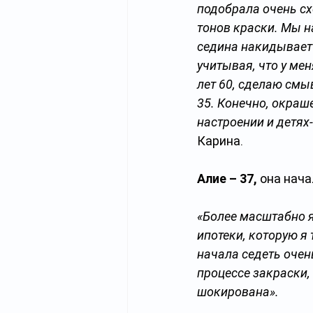
подобрала очень сх
тонов краски. Мы н
седина накидывает 
учитывая, что у ме
лет 60, сделаю смыв
35. Конечно, окраш
настроении и детях
Карина.
Алие – 37,
 она нач
«Более масштабно я
ипотеки, которую я 
начала седеть очен
процессе закраски,
шокирована».