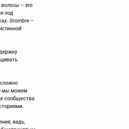
 волосы – это 
я под 
ах. Grombre – 
 истинной 
ддержку 
щивать 
 сложно 
е мы можем 
це сообщества 
сториями.
ния, ведь, 