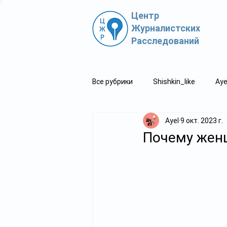
Центр
Журналистских
Расследований
Все рубрики
Shishkin_like
Aye
Ayel
9 окт. 2023 г.
Политпросвет.kz
Свидетель
Почему женщ