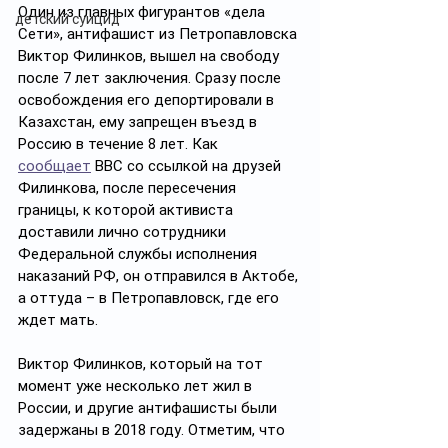
Один из главных фигурантов «дела 
детский суицид
Сети», антифашист из Петропавловска 
Виктор Филинков, вышел на свободу 
после 7 лет заключения. Сразу после 
освобождения его депортировали в 
Казахстан, ему запрещен въезд в 
Россию в течение 8 лет. Как 
сообщает
 BBC со ссылкой на друзей 
Филинкова, после пересечения 
границы, к которой активиста 
доставили лично сотрудники 
Федеральной службы исполнения 
наказаний РФ, он отправился в Актобе, 
а оттуда – в Петропавловск, где его 
ждет мать.
Виктор Филинков, который на тот 
момент уже несколько лет жил в 
России, и другие антифашисты были 
задержаны в 2018 году. Отметим, что 