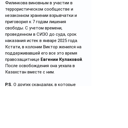
Филинкова виновным в участии в 
террористическом сообществе и 
незаконном хранении взрывчатки и 
приговорил к 7 годам лишения 
свободы. С учетом времени, 
проведенном в СИЗО до суда, срок 
наказания истек в январе 2025 года. 
Кстати, в колонии Виктор женился на 
поддерживавшей его все это время 
правозащитнице 
Евгении Кулаковой
. 
После освобождения она уехала в 
Казахстан вместе с ним.
P.S. 
О других скандалах, в которые 
попадали наши соотечественники за 
рубежом, можно прочитать в одном из 
наши 
материалов
.
#политика
#политикаКазахстана
#уголовноедело