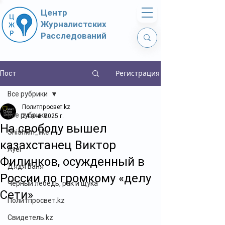
Центр
Журналистских
Расследований
Регистрация
Пост
Все рубрики
Политпросвет.kz
Все рубрики
24 янв. 2025 г.
На свободу вышел
Shishkin_like
казахстанец Виктор
Ayel
Филинков, осужденный в
Дядя Ваня
России по громкому «делу
Чёрный лебедь, рак и щука
Сети»
Политпросвет.kz
Свидетель.kz