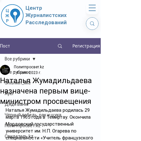
Центр
Журналистских
Расследований
Регистрация
Пост
Все рубрики
Политпросвет.kz
Все рубрики
14 сент. 2023 г.
Наталья Жумадильдаева
Shishkin_like
назначена первым вице-
Ayel
министром просвещения
Дядя Ваня
Наталья Жумадильдаева родилась 29 
Чёрный лебедь, рак и щука
марта 1965 года в Темиртау. Окончила 
Мордовский государственный 
Политпросвет.kz
университет им. Н.П. Огарева по 
Свидетель.kz
специальности «Учитель французского 