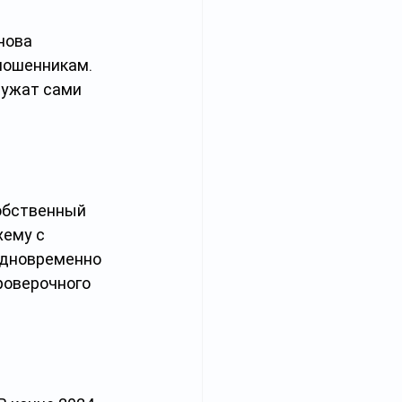
нова 
мошенникам. 
лужат сами 
обственный 
ему с 
одновременно 
роверочного 