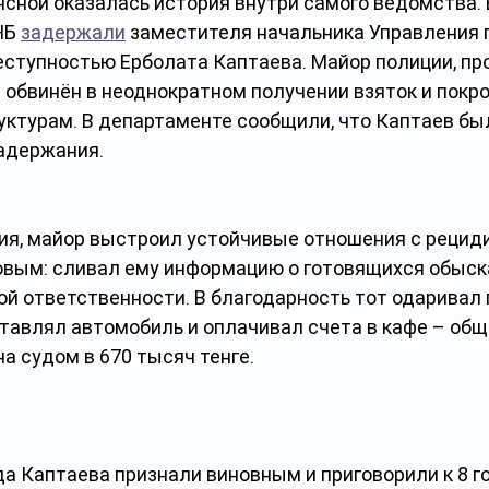
сной оказалась история внутри самого ведомства. В
НБ 
задержали
 заместителя начальника Управления п
еступностью Ерболата Каптаева. Майор полиции, пр
л обвинён в неоднократном получении взяток и покр
ктурам. В департаменте сообщили, что Каптаев бы
задержания.
ия, майор выстроил устойчивые отношения с рецид
вым: сливал ему информацию о готовящихся обыска
ой ответственности. В благодарность тот одаривал 
тавлял автомобиль и оплачивал счета в кафе – общ
а судом в 670 тысяч тенге.
да Каптаева признали виновным и приговорили к 8 г