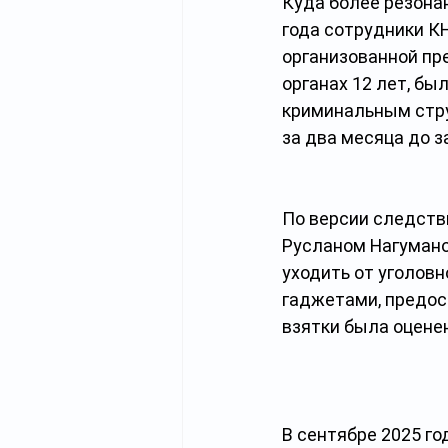
Куда более резонан
года сотрудники К
организованной пр
органах 12 лет, бы
криминальным стру
за два месяца до 
По версии следств
Русланом Нагумано
уходить от уголовн
гаджетами, предос
взятки была оценен
В сентябре 2025 го