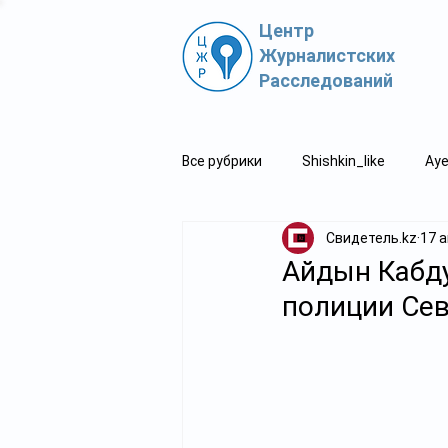
Центр
Журналистских
Расследований
Все рубрики
Shishkin_like
Aye
Свидетель.kz
17 а
Политпросвет.kz
Свидетель
Айдын Кабду
полиции Сев