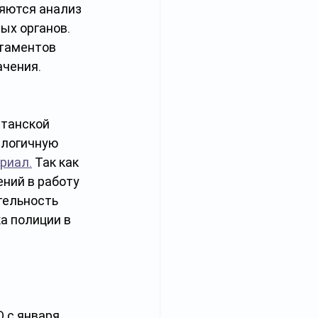
яются анализ 
ых органов. 
таментов 
ачения. 
танской 
алогичную 
риал.
 Так как 
ний в работу 
тельность 
а полиции в 
 с января 