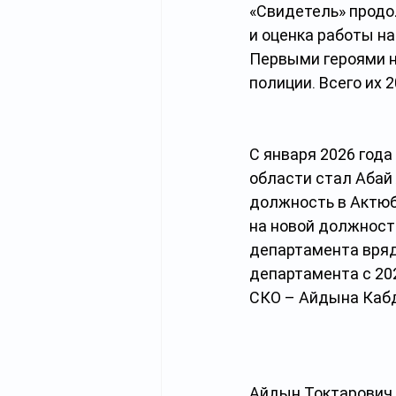
«Свидетель» продо
и оценка работы н
Первыми героями н
полиции. Всего их 
С января 2026 год
области стал Абай 
должность в Актюб
на новой должности
департамента вряд 
департамента с 202
СКО – Айдына Кабд
Айдын Токтарович 