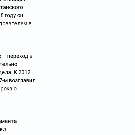
танского 
 году он 
дователем в 
 – переход в 
тельно 
ела. К 2012 
7-м возглавил 
рока о 
амента 
ел 