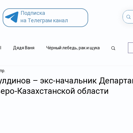
Подписка
на Телеграм канал
l
Дядя Ваня
Чёрный лебедь, рак и щука
пр.
.kz
детский суицид
лдинов – экс-начальник Департ
еро-Казахстанской области