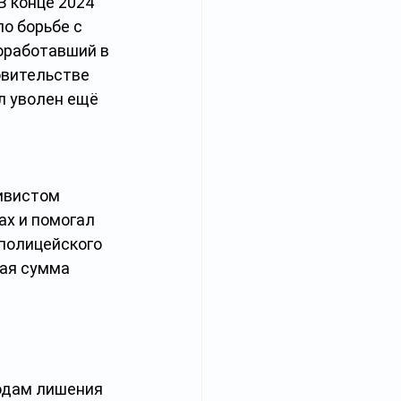
 конце 2024 
о борьбе с 
оработавший в 
овительстве 
л уволен ещё 
ивистом 
х и помогал 
полицейского 
ая сумма 
одам лишения 