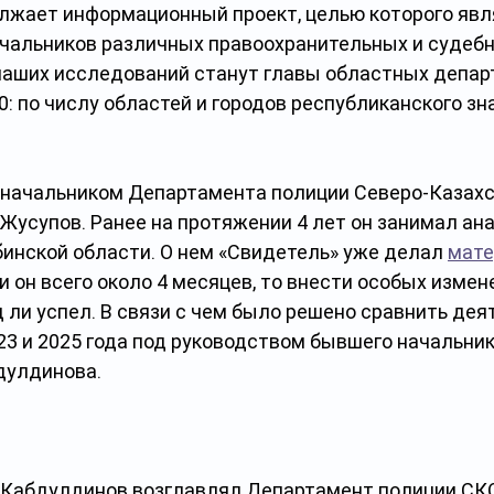
лжает информационный проект, целью которого явл
ачальников различных правоохранительных и судебн
аших исследований станут главы областных депар
20: по числу областей и городов республиканского зн
а начальником Департамента полиции Северо-Казахс
Жусупов. Ранее на протяжении 4 лет он занимал ан
инской области. О нем «Свидетель» уже делал 
мате
 он всего около 4 месяцев, то внести особых измене
ли успел. В связи с чем было решено сравнить дея
3 и 2025 года под руководством бывшего начальник
улдинова. 
Кабдулдинов возглавлял Департамент полиции СКО