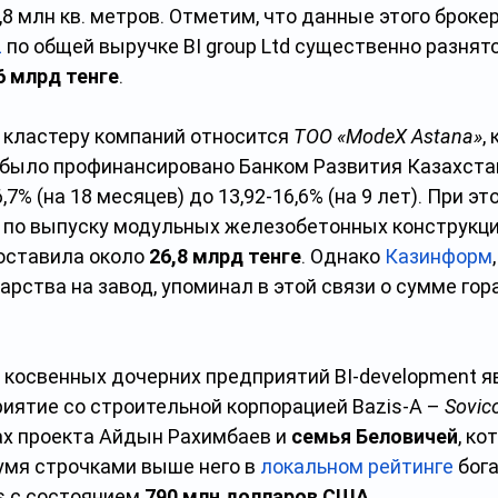
,8 млн кв. метров. Отметим, что данные этого брокера
z
 по общей выручке BI group Ltd существенно разнятс
6 млрд тенге
.
му кластеру компаний относится 
ТОО «ModeX Astana»
,
 было профинансировано Банком Развития Казахстан
,7% (на 18 месяцев) до 13,92-16,6% (на 9 лет). При э
 по выпуску модульных железобетонных конструкций
оставила около 
26,8 млрд тенге
. Однако
Казинформ
арства на завод, упоминал в этой связи о сумме го
из косвенных дочерних предприятий BI-development я
иятие со строительной корпорацией Bazis-A – 
Sovico
ках проекта Айдын Рахимбаев и 
семья Беловичей
, ко
мя строчками выше него в
локальном рейтинге
 бог
s с состоянием 
790 млн долларов США
, 