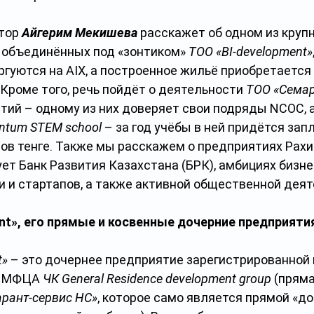
тор 
Айгерим Мекишева
 расскажет об одном из круп
, объединённых под «зонтиком» 
ТОО «BI-development»
ргуются на AIX, а построенное жильё приобретается 
 Кроме того, речь пойдёт о деятельности 
ТОО «Cема
тий – одному из них доверяет свои подряды NCOC, а
ntum STEM school 
– за год учёбы в ней придётся зап
ов тенге. Также мы расскажем о предприятиях Рахи
ет Банк Развития Казахстана (БРК), амбициях бизне
 и стартапов, а также активной общественной деят
nt», его прямые и косвенные дочерние предприяти
t»
 – это
дочернее предприятие зарегистрированной 
и МФЦА 
ЧК General Residence development group
(пряма
арант-сервис НС»
, которое само является прямой «до