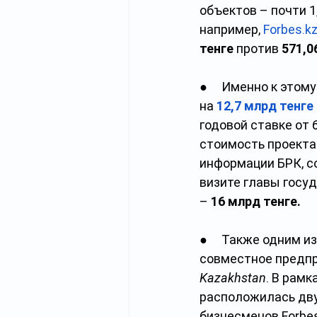
объектов – почти 1
например,
Forbes.k
тенге
 против
 571,0
●     Именно к это
на
12,7 млрд тенге
годовой ставке от 6
стоимость проекта
информации БРК, с
визите главы госуд
– 
16 млрд тенге.
●     Также одним 
совместное предпр
Kazakhstan
. В рам
расположилась дву
бизнесменов Forbe