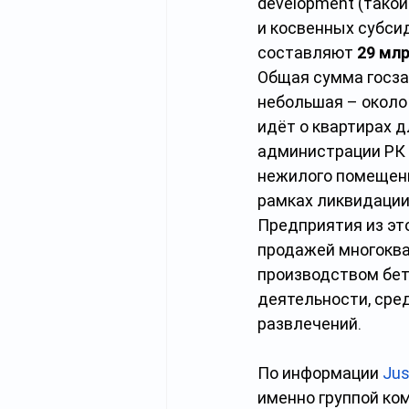
development (такой
и косвенных субси
составляют
 29 мл
Общая сумма госза
небольшая –
около
идёт о квартирах 
администрации РК 
нежилого помещения
рамках ликвидации 
Предприятия из эт
продажей многоква
производством бето
деятельности, сред
развлечений.
По информации
Jus
именно группой ком