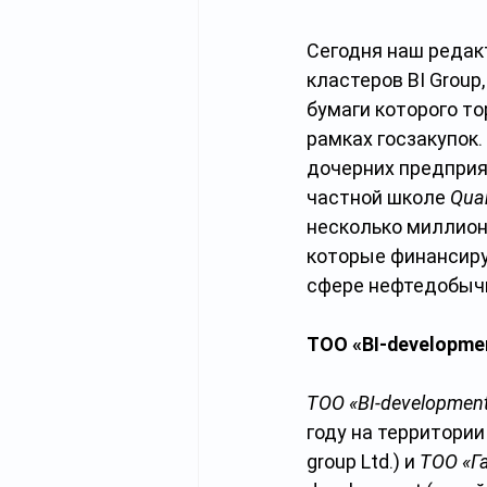
Сегодня наш редак
кластеров BI Group
бумаги которого то
рамках госзакупок.
дочерних предприя
частной школе 
Qua
несколько миллион
которые финансиру
сфере нефтедобычи
TOO «BI-developme
TOO «BI-developmen
году на территори
group Ltd.)
и
ТОО «Г