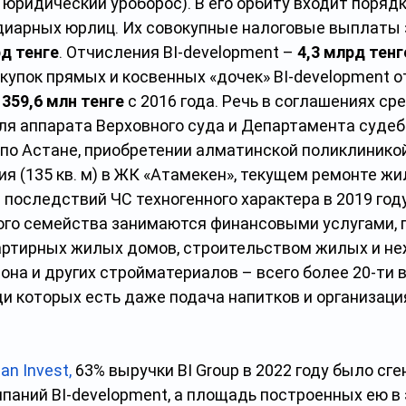
 юридический уроборос). В его орбиту входит поряд
диарных юрлиц. Их совокупные
налоговые выплаты
рд тенге
.
Отчисления BI-development – 
4,3 млрд тенг
купок прямых и косвенных «дочек» BI-development о
 
359,6 млн тенге
 с 2016 года. Речь в соглашениях ср
для аппарата Верховного суда и Департамента судеб
по Астане, приобретении алматинской поликлиникой
 (135 кв. м) в ЖК «Атамекен», текущем ремонте жил
последствий ЧС техногенного характера в 2019 году
ого семейства занимаются финансовыми услугами, п
ртирных жилых домов, строительством жилых и не
на и других стройматериалов – всего более 20-ти 
и которых есть даже подача напитков и организаци
an Invest
,
 63% выручки BI Group в 2022 году было сг
паний BI-development, а площадь построенных ею в 