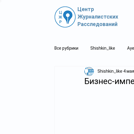
Центр
Журналистских
Расследований
Все рубрики
Shishkin_like
Aye
Shishkin_like
4 мая
Политпросвет.kz
Свидетель
Бизнес-импе