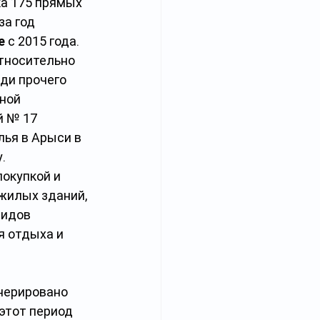
ка 175 прямых 
за год 
е
 с 2015 года.
тносительно 
еди прочего 
ной 
 № 17 
ья в Арыси в 
.
окупкой и 
жилых зданий, 
видов 
я отдыха и 
енерировано 
этот период 