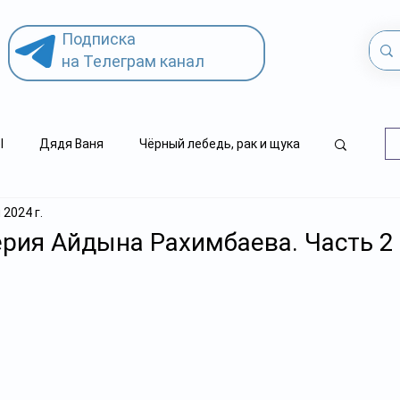
Подписка
на Телеграм канал
l
Дядя Ваня
Чёрный лебедь, рак и щука
 2024 г.
.kz
детский суицид
рия Айдына Рахимбаева. Часть 2