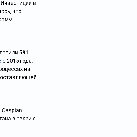
. Инвестиции в 
ось, что 
рамм. 
латили 
591 
е
 с 2015 года.
роцессах на 
едоставляющей 
 Caspian 
ана в связи с 