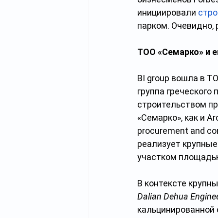
инициировали
стро
парком. Очевидно, 
ТOO «Семарко» и е
BI group вошла в Т
группа греческого
строительством пр
«Семарко», как и Ar
procurement and con
реализует крупные
участком площадью 
В контексте крупны
Dalian Dehua Engine
кальцинированной 