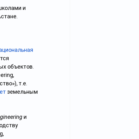
школами и 
Астане.
ациональная
тся 
х объектов. 
ring, 
во»), т.е. 
ет
 земельным 
ineering
 и 
одству 
, 