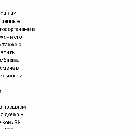
нейших 
, ценные 
госорганами в 
рко»
 и его 
 также о 
латить 
мбаева, 
смена в 
ельности.
я
в прошлом 
я дочка Bi 
чкой» BI-