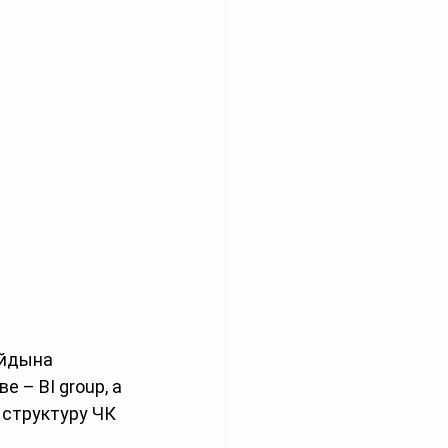
йдына 
 – BI group, а 
 структуру ЧК 