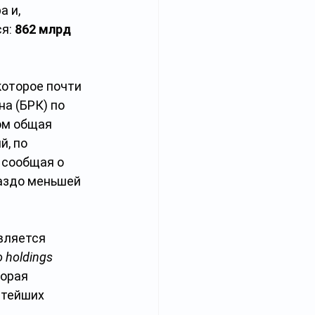
 и, 
я: 
862 млрд 
 которое почти 
а (БРК) по 
том общая 
, по 
, сообщая о 
раздо меньшей 
вляется 
 holdings 
торая 
атейших 