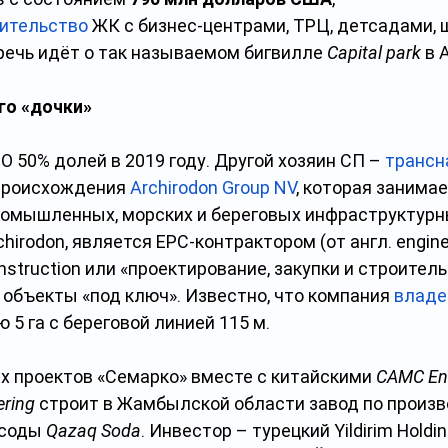
ительство
 ЖК с бизнес-центрами, ТРЦ, детсадами, 
речь идёт о так называемом бигвилле 
Capital park
 в 
го «дочки»
ОО 50% долей в 2019 году. Другой хозяин СП –
трансн
 происхождения
Archirodon Group NV
, которая занимае
омышленных, морских и береговых инфраструктурны
chirodon, является EPC-контрактором (от англ. enginee
struction или «проектирование, закупки и строительст
 объекты «под ключ». Известно, что компания
владе
5 га с береговой линией 115 м.
х проектов «Семарко» вместе с китайскими 
CAMC Eng
ering
 строит в Жамбылской области завод по произв
соды 
Qazaq Soda
. Инвестор – турецкий Yildirim Holding