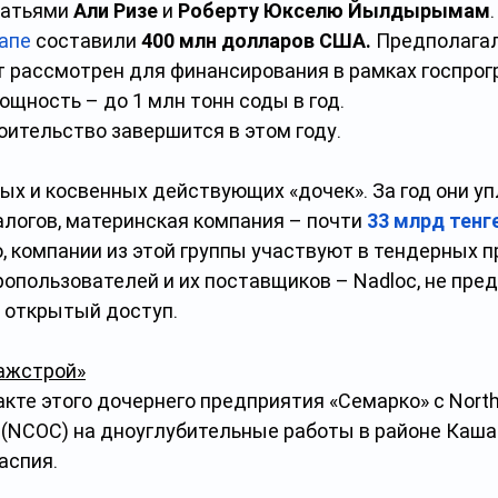
атьями 
Али Ризе
 и 
Роберту Юкселю Йылдырымам
апе
 составили 
400 млн долларов США.
 Предполагал
т рассмотрен для финансирования в рамках госпрог
щность – до 1 млн тонн соды в год. 
оительство завершится в этом году.
ых и косвенных действующих «дочек». За год они уп
алогов, материнская компания – почти
33 млрд тенг
 компании из этой группы участвуют в тендерных п
опользователей и их поставщиков – Nadloc, не пр
 открытый доступ.
ажстрой»
акте этого дочернего предприятия «Семарко» с North
 (NCOC) на дноуглубительные работы в районе Кашаг
аспия.