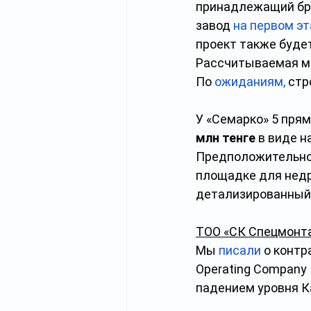
принадлежащий бр
завод
на первом эт
проект также буде
Рассчитываемая мо
По
ожиданиям
,
 стр
У «Семарко» 5 прям
млн тенге 
в виде н
Предположительно,
площадке для недр
детализированный
ТОО «СК Спецмонт
Мы
писали
 о контр
Operating Company 
падением уровня К