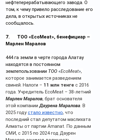
нефтеперерабатывающего завода. О 
том, к чему привело расследование его 
дела, в открытых источниках не 
сообщалось.
7.      
ТОО «EcoMeat», бенефициар – 
Марлен Маралов
444 га земли в черте города Алатау 
находятся в постоянном 
землепользовании 
ТОО 
«
EcoMeat
»
, 
которое занимается разведением 
свиней. Налоги – 
11 млн тенге
 с 2016 
года. Учредитель EcoMeat – 38-летний 
Марлен Маралов
, брат основателя 
этой компании 
Даурена Маралова
. В 
2025 году 
стало известно
, что 
последний стал депутатом маслихата 
Алматы от партии Amanat. По данным 
СМИ, с 2015 по 2024 год Даурен 