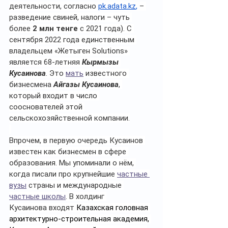
деятельности, согласно 
pk.adata.kz
,
 – 
разведение свиней, налоги – чуть 
более 
2 млн тенге
 с 2021 года). С 
сентября 2022 года единственным 
владельцем «Жетыген Solutions» 
является 68-летняя 
Кырмызы 
Кусаинова
. Это 
мать
 известного 
бизнесмена 
Айгазы Кусаинова
, 
который входит в число 
сооснователей этой 
сельскохозяйственной компании.
Впрочем, в первую очередь Кусаинов 
известен как бизнесмен в сфере 
образования. Мы упоминали о нём, 
когда писали про крупнейшие 
частные 
вузы
 страны и международные 
частные школы
. В холдинг 
Кусаинова входят 
Казахская головная 
архитектурно-строительная академия, 