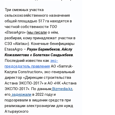
Три смежных участка 
сельскохозяйственного назначения 
общей площадью 517 га находятся в 
частной собственности 
ТОО 
«EtasaAgro»
 (
мы писали
 о нём, 
разбирая, кому принадлежат участки в 
СЭЗ «Alatau»). Конечные бенефициары 
EtasaAgro – 
Рауан Баримбеков
, 
Айслу 
Кожахметова
 и 
Болаткан Сандыкбаев
. 
Последний известен как 
экс-
председатель правления
 АО «Samruk-
Kazyna Construction», экс-генеральный 
директор «Дирекции строительства 
Астана ЭКСПО-2017» и АО «НК «Астана 
ЭКСПО-2017». По данным
Bizmedia.kz
, 
его
задержали
 в 2022 году и 
подозревали в хищении средств при 
реализации электроэнергии для нужд 
Атырауского 