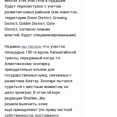
многих этих участков в будущем 
будет пересмотрено с учётом 
развития новых районов (как известно, 
территории Green District, Growing 
District, Golden District, Gate 
District, согласно планам 
властей, будут специализированными).
Недавно 
мы писали
, что участок 
площадью 150 га вдоль Капшагайской 
трассы, переданный когда-то 
Алматинскому зоопарку, 
принудительно изъяли для 
государственных нужд, связанных с 
развитием Алатау. Зоопарк пытался 
судиться с местным акиматом, но 
дело проиграл. В этом обзоре 
редакция Shishkin_like 
решила выяснить, кому 
ещё принадлежат (по праву частной 
собственности, постоянного 