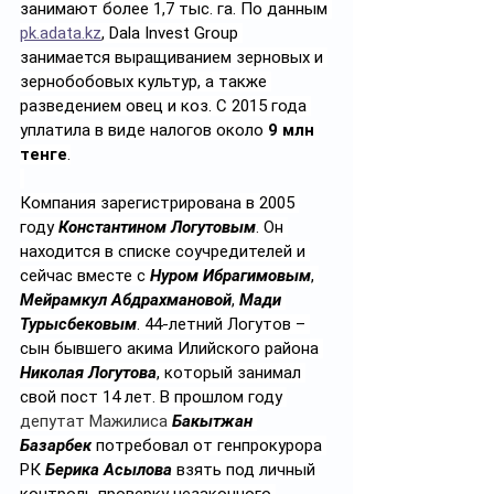
занимают более 1,7 тыс. га. 
По данным 
pk.adata.kz
, Dala Invest Group 
занимается выращиванием зерновых и 
зернобобовых культур, а также 
разведением овец и коз. С 2015 года 
уплатила в виде налогов около 
9 млн 
тенге
.
Компания зарегистрирована в 2005 
году 
Константином Логутовым
. Он 
находится в списке соучредителей и 
сейчас вместе с 
Нуром Ибрагимовым
, 
Мейрамкул Абдрахмановой
, 
Мади 
Турысбековым
. 44-летний Логутов – 
сын бывшего акима Илийского района 
Николая Логутова
, который занимал 
свой пост 14 лет. В прошлом году 
депутат Мажилиса 
Бакытжан 
Базарбек
 потребовал от генпрокурора 
РК 
Берика Асылова
 взять под личный 