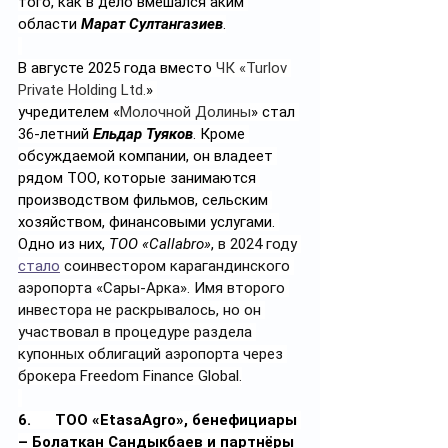
того, как в дело вмешался аким 
области 
Марат Султангазиев
.
В августе 2025 года вместо 
ЧК «Turlov 
Private Holding Ltd.
» 
учредителем «
Молочной Долины
» стал 
36-летний 
Ельдар Туяков
. Кроме 
обсуждаемой компании, он владеет 
рядом ТОО, которые занимаются 
производством фильмов, сельским 
хозяйством, финансовыми услугами. 
Одно из них, 
ТОО «Callabro»
, 
в 2024 году 
стало
 соинвестором карагандинского 
аэропорта «Сары-Арка». Имя второго 
инвестора не раскрывалось, но он 
участвовал в процедуре раздела 
купонных облигаций аэропорта через 
брокера Freedom Finance Global.
6.      ТОО «EtasaAgro», бенефициары 
– Болаткан Сандыкбаев и партнёры