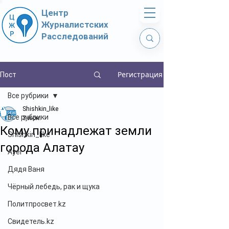
Центр
Журналистских
Расследований
Регистрация
Пост
Все рубрики
Shishkin_like
Все рубрики
3 июн.
Кому принадлежат земли
Shishkin_like
города Алатау
Ayel
Дядя Ваня
Чёрный лебедь, рак и щука
Политпросвет.kz
Свидетель.kz