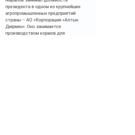
Маралов занимал должность 
президента в одном из крупнейших 
агропромышленных предприятий 
страны – АО «Корпорация «Алтын 
Диірмен». Оно занимается 
производством кормов для 
сельскохозяйственных животных и 
было основано в 1999 году отцом 
Даурена и Марлена Мараловых 
Адильмырзой Мараловым
, до этого 
занимавшим должность 
директора
 Алма-Атинского комбината 
хлебопродуктов.
8.      ТОО «Aitas Breeders Almaly», 
бенефициары – Серик Толукпаев и 
Талгат Алдажаров
Участок в 350 га под крестьянское 
хозяйство по праву общей долевой 
собственности принадлежит 
ТОО 