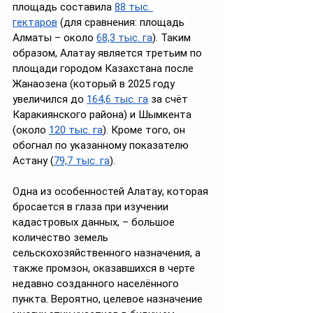
площадь составила 
88 тыс. 
гектаров
 (для сравнения: площадь 
Алматы – около 
68,3 тыс. га
). Таким 
образом, Алатау является третьим по 
площади городом Казахстана после 
Жанаозена (который в 2025 году 
увеличился до 
164,6 тыс. га
 за счёт 
Каракиянского района) и Шымкента 
(около 
120 тыс. га
). Кроме того, он 
обогнал по указанному показателю 
Астану (
79,7 тыс. га
).
Одна из особенностей Алатау, которая 
бросается в глаза при изучении 
кадастровых данных, – большое 
количество земель 
сельскохозяйственного назначения, а 
также промзон, оказавшихся в черте 
недавно созданного населённого 
пункта. Вероятно, целевое назначение 