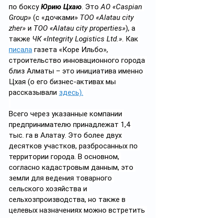
по боксу 
Юрию Цхаю
. Это 
АО «Caspian 
Group»
 (c «дочками» 
ТОО «Alatau city 
zher»
 и 
ТОО «Alatau city properties»
), а 
также 
ЧК «Integrity Logistics Ltd.»
. 
Как 
писала
 газета «Коре Ильбо», 
строительство инновационного города 
близ Алматы – это инициатива именно 
Цхая (о его бизнес-активах мы 
рассказывали 
здесь).
Всего через указанные компании 
предпринимателю принадлежат 1,4 
тыс. га в Алатау. Это более двух 
десятков участков, разбросанных по 
территории города. В основном, 
согласно кадастровым данным, это 
земли для ведения товарного 
сельского хозяйства и 
сельхозпроизводства, но также в 
целевых назначениях можно встретить 