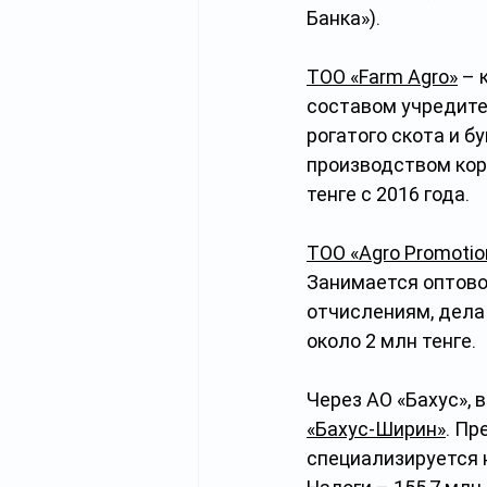
Банка»).
ТОО «Farm Agro»
 – 
составом учредител
рогатого скота и б
производством кор
тенге с 2016 года.
ТОО «Agro Promotio
Занимается оптово
отчислениям, дела 
около 2 млн тенге.
Через АО «Бахус», 
«Бахус-Ширин»
. Пр
специализируется 