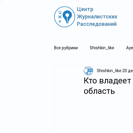
Центр
Журналистских
Расследований
Все рубрики
Shishkin_like
Aye
Shishkin_like
20 де
Политпросвет.kz
Свидетель
Кто владеет
область