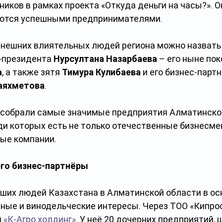
ников в рамках проекта «Откуда деньги на часы?». О
яются успешными предпринимателями.
нешних влиятельных людей региона можно назвать 
-президента 
Нурсултана Назарбаева
 – его ныне пок
а
, а также зятя 
Тимура Кулибаева
 и его бизнес-партн
Шаяхметова
.
 собрали самые значимые предприятия Алматинской
и которых есть не только отечественные бизнесмен
ые компании.
его бизнес-партнёры
ейших людей Казахстана в Алматинской области в ос
ные и винодельческие интересы. Через ТОО «Кипрос
 
«К-Агро холдинг»
. У неё 20 дочерних предприятий, ш