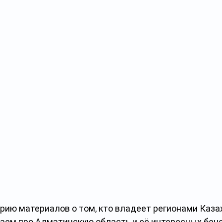
ию материалов о том, кто владеет регионами Казах
аем про Алматинскую область и её интересных бен