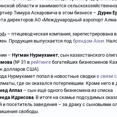
инской области и занимаются сельскохозяйственно
ртнёр Тимура Аскаровича в этом бизнесе – 
Дәурен Е
ета директоров АО «Международный аэропорт Алма
od»
 – птицеводческая компания, зарегистрирована в
мен. Продукция выпускается под 
брендом Aiser
. Нал
ии – 
Нугман Нурмухамет
, сын казахстанского олиг
имова
 (№ 31 в 
рейтинге
 богатейших бизнесменов Каз
н долларов США).
года Нурмухамет попал в новостные сводки 
в связи 
лматы, где он оказался потерпевшим. Кроме него в 
ед Аппаз
 – сын ещё одного бизнесмена из списка 
меда Идрисова
. В итоге на скамье подсудимых оказ
 и посетитель заведения – за драку с сыновьями ол
 лишения свободы.