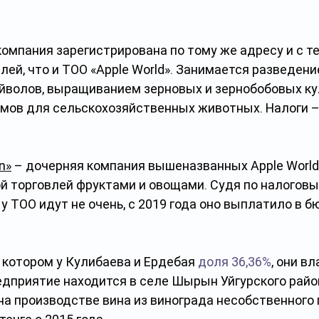
компания зарегистрирована по тому же адресу и с т
ей, что и ТОО «Apple World». Занимается разведени
уйволов, выращиванием зерновых и зернобобовых кул
мов для сельскохозяйственных животных. Налоги –
n»
 – дочерняя компания вышеназванных Apple World 
й торговлей фруктами и овощами. Судя по налоговы
у ТОО идут не очень, с 2019 года оно выплатило в б
в котором у Кулибаева и Ердебая 
доля 36,36%
, они в
едприятие находится в селе Шырын Уйгурского район
на производстве вина из винограда несобственного 