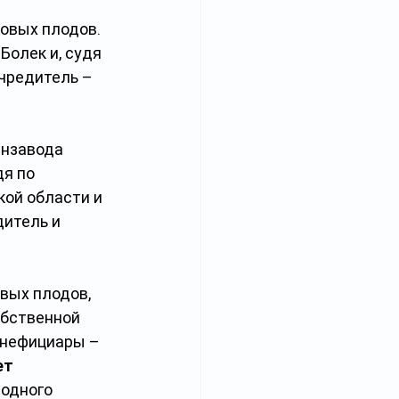
овых плодов. 
Болек и, судя 
учредитель – 
инзавода 
дя по 
ой области и 
дитель и 
вых плодов, 
обственной 
енефициары – 
т 
одного 