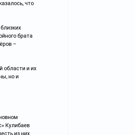
казалось, что 
близких 
ойного брата 
ёров – 
 области и их 
ы, но и 
новном 
» Кулибаев 
есть из них 