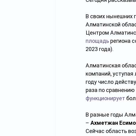
В своих нынешних г
Алматинской облас
Центром Алматинск
площадь
 региона с
2023 года).
Алматинская облас
компаний, уступая 
году число действ
раза по сравнению 
функционирует
 бо
В разные годы Алм
– 
Ахметжан Есимов
Сейчас область во