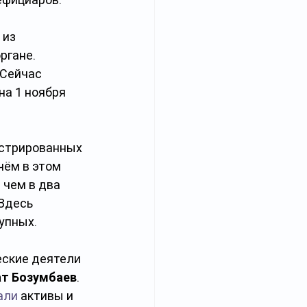
 из 
ргане. 
Сейчас 
на 1 ноября 
истрированных 
чём в этом 
 чем в два 
Здесь 
упных.
ские деятели 
ат Бозумбаев
. 
али
 активы и 