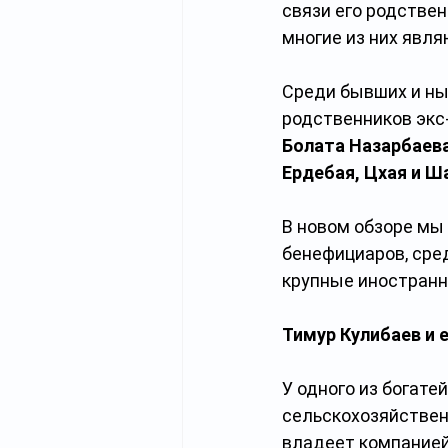
связи его родствен
многие из них явл
Среди бывших и ны
родственников экс
Болата Назарбаев
Ердебая, Цхая и 
В новом обзоре мы
бенефициаров, сред
крупные иностранн
Тимур Кулибаев и 
У одного из богат
сельскохозяйствен
владеет компанией