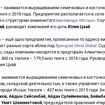
 – занимается выращиванием семечковых и косточк
енге с 2018 года. Предприятие располагается в селе 
я к структурам знаменитого 
винзавода «Иссык»
. Со
ай
, руководит компанией его дочь 
Юлия Цхай
.
»
 – ещё одно предприятие, прописанное по адресу в
ет разные сорта яблок под 
брендом Alma Global
. Су
а
, сады компании находятся в предгорьях Алматинск
00 га. Налоги – 179,5 млн тенге с 2016 года. Руково
ия Цхай.
– занимается выращиванием семечковых и косточко
ов, складской деятельностью, а также управляет с
роде Иссык. Налоги – 437 млн тенге с 2015 года. Б
ов, Айдын Сейсенбай, Айдан Сулейменова, Беймбе
г
Умит Шаяхметовой
, председателя правления «Нар