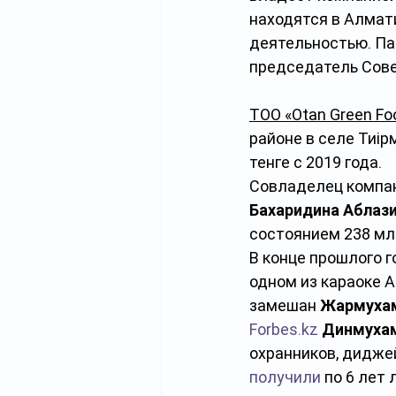
находятся в Алмат
деятельностью. Па
председатель Сов
ТОО «Otan Green Fo
районе в селе Тиір
тенге с 2019 года. 
Совладелец компан
Бахаридина Аблаз
состоянием 238 мл
В конце прошлого 
одном из караоке А
замешан 
Жармухам
Forbes.kz
Динмуха
охранников, диджей
получили
 по 6 лет