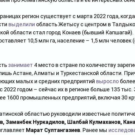
раницах регион существует с марта 2022 года, когда
ти 
выделили
 область Жетысу с центром в Талдыко
ой области стал город Конаев (бывший Капшагай). 
оставляет 10,5 млн га, население – 1,5 млн человек (
ть 
занимает
 4 место в стране по количеству зарег
лишь Астане, Алматы и Туркестанской области. При
ующих малых и средних предприятий 
выросло
 более
с 2022 годом – сейчас их в регионе больше 135 тыс. 
лее 1600 промышленных предприятий, включая 30 кр
атинской областью руководили известные политиче
, Заманбек Нуркадилов, Шалбай Кулмаханов, Кан
зглавляет 
Марат Султангазиев
. Ранее мы 
исследов