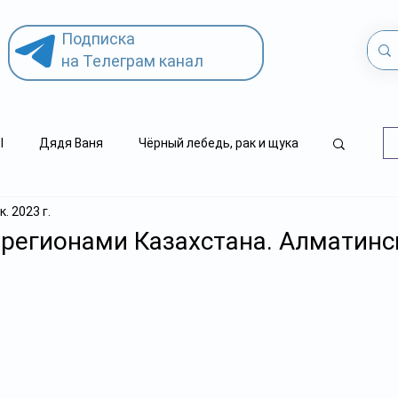
Подписка
на Телеграм канал
l
Дядя Ваня
Чёрный лебедь, рак и щука
к. 2023 г.
.kz
детский суицид
 регионами Казахстана. Алматинс