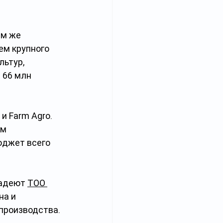
ем же 
ем крупного 
ьтур, 
 66 млн 
и Farm Agro. 
м 
юджет всего 
ладеют 
ТОО 
а и 
производства. 