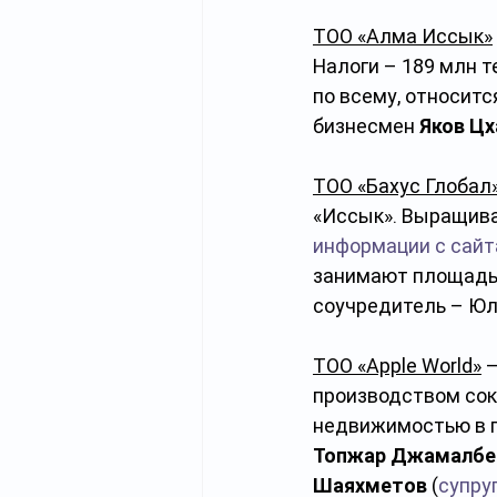
ТОО «Алма Иссык»
Налоги – 189 млн т
по всему, относитс
бизнесмен 
Яков Цх
ТОО «Бахус Глобал
«Иссык». Выращива
информации с сайт
занимают площадь 4
соучредитель – Юл
ТОО «Apple World»
 
производством сок
недвижимостью в го
Топжар Джамалбек
Шаяхметов
 (
супру