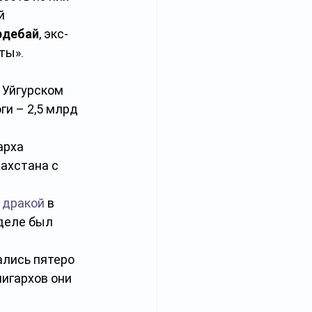
й 
рдебай
, экс-
ты».
 Уйгурском 
оги – 2,5 млрд 
арха 
ахстана с 
с дракой
 в 
деле был 
ались пятеро 
игархов они 