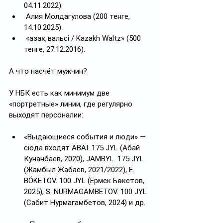
04.11.2022).
 Алия Молдагулова (200 тенге, 
14.10.2025).
 «Қазақ вальсі / Kazakh Waltz» (500 
тенге, 27.12.2016).
А что насчёт мужчин?
У НБК есть как минимум две 
«портретные» линии, где регулярно 
выходят персоналии: 
«Выдающиеся события и люди» — 
сюда входят ABAI. 175 JYL (Абай 
Кунанбаев, 2020), JAMBYL. 175 JYL 
(Жамбыл Жабаев, 2021/2022), E. 
BÓKETOV. 100 JYL (Ермек Бөкетов, 
2025), S. NURMAGAMBETOV. 100 JYL 
(Сабит Нурмагамбетов, 2024) и др. 