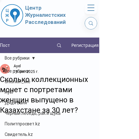
Центр
Журналистских
Расследований
Регистрация
Пост
Все рубрики
Ayel
Все рубрики
15 окт. 2025 г.
Сколько коллекционных
Shishkin_like
монет с портретами
Ayel
женщин выпущено в
Дядя Ваня
Казахстане за 30 лет?
Чёрный лебедь, рак и щука
Политпросвет.kz
Свидетель.kz