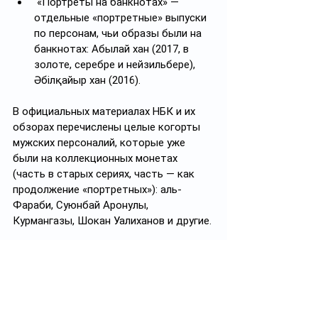
 «Портреты на банкнотах» — 
отдельные «портретные» выпуски 
по персонам, чьи образы были на 
банкнотах: Абылай хан (2017, в 
золоте, серебре и нейзильбере), 
Әбілқайыр хан (2016). 
В официальных материалах НБК и их 
обзорах перечислены целые когорты 
мужских персоналий, которые уже 
были на коллекционных монетах 
(часть в старых сериях, часть — как 
продолжение «портретных»): аль-
Фараби, Суюнбай Аронулы, 
Курмангазы, Шокан Уалиханов и другие.
Случались и юбилейные релизы, где за 
один день выходили сразу три 
«мужских» монеты: в декабре 2019 НБК 
выпустил монеты к 125-летию сразу 
Сакена Сейфуллина, Бейимбета 