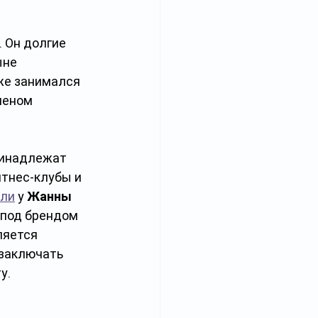
. Он долгие 
ыне 
же занимался 
леном 
ринадлежат 
итнес-клубы и 
или
 у 
Жанны 
 под брендом 
ляется 
заключать 
у.