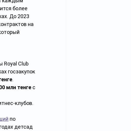
с каждым 
чится более 
ах. До 2023 
контрактов на 
который 
 Royal Club 
ках госзакупок 
тенге
.
00 млн тенге
 с 
тнес-клубов. 
щий
 по 
 годах детсад 