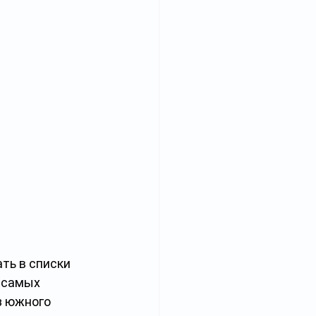
ть в списки 
 самых 
з южного 