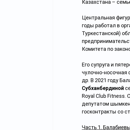
Казахстана – семь
Центральная фигур
годы работал в ор
Туркестанской) об
предпринимательст
Комитета по закон
Его супруга и пят
чулочно-носочная ф
др. В 2021 году Ба
Субханбердиной
 с
Royal Club Fitness
депутатом шымкент
госконтракты со с
Часть 1. Балабиев