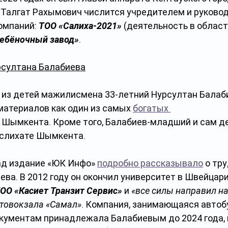
 Талгат Рахымович числится учредителем и руковод
мпаний: 
ТОО «Салиха-2021»
 (деятельность в област
ебёночный завод»
.
урсултана Балабиева
 из детей мажилисмена 33-летний Нурсултан Балаби
материалов как один из самых 
богатых 
 Шымкента. Кроме того, Балабиев-младший и сам деп
аслихате Шымкента.
ад издание «ЮК Инфо» 
подробно рассказывало
 о тр
ва. В 2012 году он окончил университет в Швейцарии
ОО «Касиет Транзит Сервис»
 и 
«все силы направил на
товокзала «Самал»
. Компания, занимающаяся автоб
кументам принадлежала Балабиевым до 2024 года, н