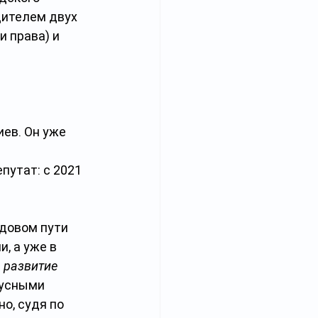
ителем двух 
и права) и 
ев. Он уже 
утат: с 2021 
удовом пути 
, а уже в 
 развитие 
усными 
о, судя по 