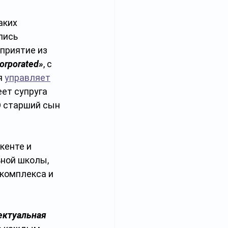
аких 
лись 
приятие из 
orporated»
, с 
я 
управляет
ет супруга 
О старший сын 
кенте и 
ной школы, 
комплекса и 
ектуальная 