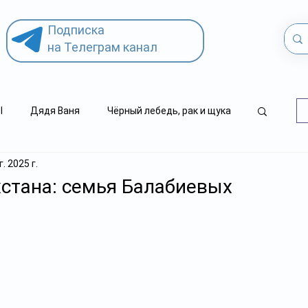
Подписка
на Телеграм канал
l
Дядя Ваня
Чёрный лебедь, рак и щука
г. 2025 г.
.kz
детский суицид
стана: семья Балабиевых