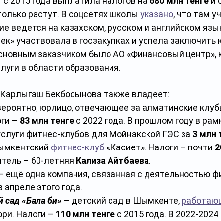
–
с 2015 года выплатила налогов на 
680 млн тенге 
и 
олько растут. В соцсетях школы 
указано
, что там у
ние ведется на казахском, русском и английском язык
ек» участвовала в госзакупках и успела заключить 
 основным заказчиком было АО «Финансовый центр», 
луги в области образования.
 Карлыгаш Бекбосынова также владеет:
(вероятно, юрлицо, отвечающее за алматинские клубы
ги – 
83 млн тенге
 с 2022 года. В прошлом году в рам
услуги фитнес-клубов для Мойнакской ГЭС за 
3 млн 
ымкентский 
фитнес-клуб
 «Касиет». Налоги – почти 
2
итель – 60-летняя 
Кализа Айтбаева
.
 – ещё одна компания, связанная с деятельностью фи
 апреле этого года.
 сад «Бала би»
 – детский сад в Шымкенте, 
работаю
ри. Налоги – 
110 млн тенге
 с 2015 года. В 2022-2024