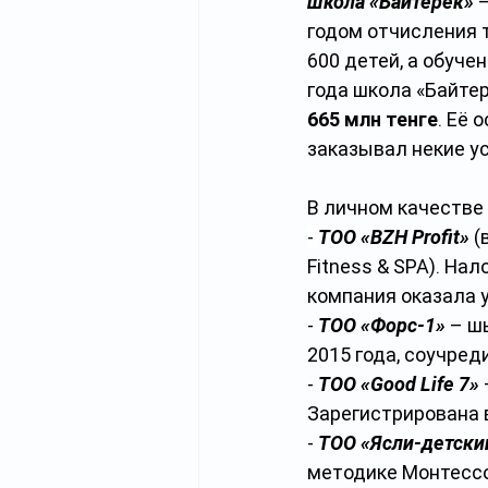
школа «Байтерек»
годом отчисления т
600 детей, а обуче
года школа «Байтер
665 млн тенге
. Её
заказывал некие ус
В личном качестве
- 
ТОО «BZH Profit»
 
Fitness & SPA). Нало
компания оказала 
- 
ТОО «Форс-1»
 – ш
2015 года, соучред
- 
ТОО «Good Life 7»
Зарегистрирована в
- 
ТОО «Ясли-детский
методике Монтессо