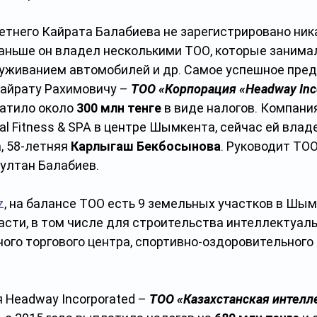
етнего Кайрата Балабиева не зарегистрировано ник
раньше он владел несколькими ТОО, которые занима
луживанием автомобилей и др. Самое успешное пред
йрату Рахимовичу – 
ТОО «Корпорация «Headway Inc
атило около 
300 млн тенге
 в виде налогов. Компани
l Fitness & SPA в центре Шымкента, сейчас ей владе
 58-летняя 
Карлыгаш Бекбосынова
. Руководит ТО
ултан Балабиев.
z
, на балансе ТОО есть 9 земельных участков в Шым
асти, в том числе для строительства интеллектуаль
ого торгового центра, спортивно-оздоровительного 
Headway Incorporated – 
ТОО «Казахстанская интелл