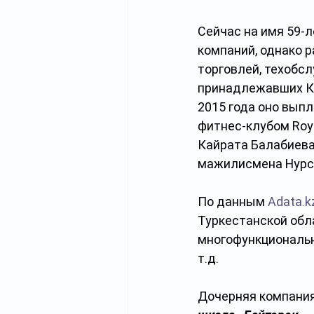
Сейчас на имя 59-л
компаний, однако 
торговлей, техобс
принадлежавших Ка
2015 года оно выпл
фитнес-клубом Roya
Кайрата Балабиева,
мажилисмена Нурс
По данным 
Adata.k
Туркестанской обл
многофункциональн
т.д.
Дочерняя компания 