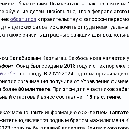
ением образования Шымкента контрактов почти на 
е обучение детей. Любопытно, что в феврале этого 
иев 
обратился
 к правительству с запросом пересмо
для детских садов, исключить оттуда неактуальные,
я, а также снизить штрафные санкции для дошкольн
аном Балабиевым Карлыгаш Бекбосынова является 
афон»
. Фонд был создан в 2018 году и с тех пор ежег
й забег
 по городу. В 2022-2024 годах на организацию 
риятия организация получила от Управления физиче
 более 
80 млн тенге
. При этом для участников забег
ьный стартовый взнос составляет 
13 тыс. тенге
.
иках можно найти информацию о 52-летнем 
Талгате
жительно, является родным братом мажилисмена К
2023 годах он был главой аппарата Кентауского горо