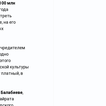
100 млн 
года 
треть 
 на его 
ых 
учредителем 
одно 
этого 
ской культуры 
 платный, в 
 Балабиеве
, 
айрата 
дского 