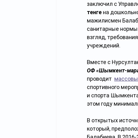
заключил с Управл
тенге
 на дошкольно
мажилисмен Балаб
санитарные нормы 
взгляд, требовани
учреждений.
Вместе с Нурсулт
ОФ «Шымкент-мар
проводит  
массовы
спортивного мероп
и спорта Шымкента
этом году минимал
В открытых источн
который, предполо
Балабиева. В 2016-