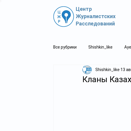
Центр
Журналистских
Расследований
Все рубрики
Shishkin_like
Aye
Shishkin_like
13 ав
Политпросвет.kz
Свидетель
Кланы Казах