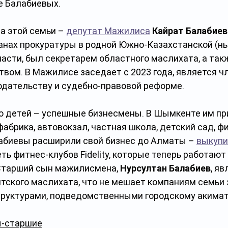
е Балабиевых.
а этой семьи – 
депутат Мажилиса
Кайрат Балабиев
ганах прокуратуры в родной Южно-Казахстанской (н
ласти, был секретарем областного маслихата, а так
вом. В Мажилисе заседает с 2023 года, является ч
одательству и судебно-правовой реформе.
еро детей – успешные бизнесмены. В Шымкенте им п
абрика, автовокзал, частная школа, детский сад, ф
лабиевы расширили свой бизнес до Алматы – 
выкуп
еть фитнес-клубов Fidelity, которые теперь работают
. Старший сын мажилисмена, 
Нурсултан Балабиев
, яв
ского маслихата, что не мешает компаниям семьи 
труктурами, подведомственными городскому акимат
ы-старшие